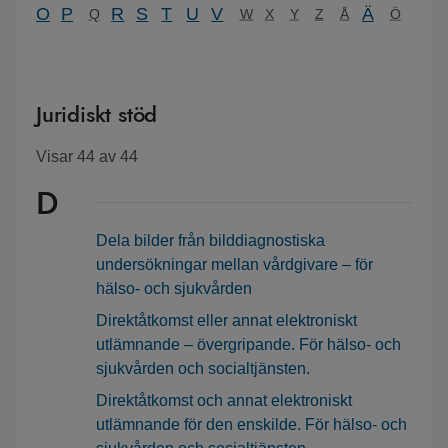
O
P
R
S
T
U
V
Ä
Q
W
X
Y
Z
Å
Ö
Juridiskt stöd
Visar
44
av
44
D
Dela bilder från bilddiagnostiska
undersökningar mellan vårdgivare – för
hälso- och sjukvården
Direktåtkomst eller annat elektroniskt
utlämnande – övergripande. För hälso- och
sjukvården och socialtjänsten.
Direktåtkomst och annat elektroniskt
utlämnande för den enskilde. För hälso- och