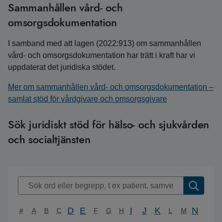
Sammanhållen vård- och
omsorgsdokumentation
I samband med att lagen (2022:913) om sammanhållen
vård- och omsorgsdokumentation har trätt i kraft har vi
uppdaterat det juridiska stödet.
Mer om sammanhållen vård- och omsorgsdokumentation –
samlat stöd för vårdgivare och omsorgsgivare
Sök juridiskt stöd för hälso- och sjukvården
och socialtjänsten
D
E
I
J
K
N
#
A
B
C
F
G
H
L
M