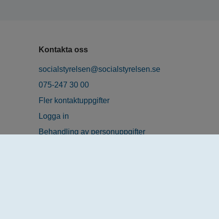
Kontakta oss
socialstyrelsen@socialstyrelsen.se
075-247 30 00
Fler kontaktuppgifter
Logga in
Behandling av personuppgifter