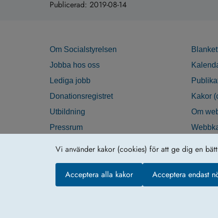
Publicerad:
2019-08-14
Om Socialstyrelsen
Blanket
Jobba hos oss
Kalend
Lediga jobb
Publika
Donationsregistret
Kakor (
Utbildning
Om web
Pressrum
Webbka
Nyhetsbrev
Tillgän
Vi använder kakor (cookies) för att ge dig en bät
Krisberedskap
Acceptera alla kakor
Acceptera endast n