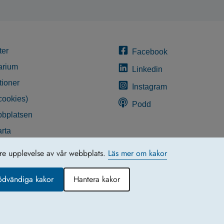
ter
Facebook
arium
Linkedin
tioner
Instagram
cookies)
Podd
bplatsen
rta
glighetsredogörelse
tre upplevelse av vår webbplats.
Läs mer om kakor
ödvändiga kakor
Hantera kakor