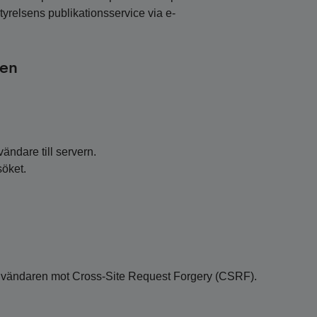
tyrelsens publikationsservice via e-
sen
vändare till servern.
söket.
användaren mot Cross-Site Request Forgery (CSRF).