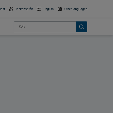
läst
Teckenspråk
English
Other languages