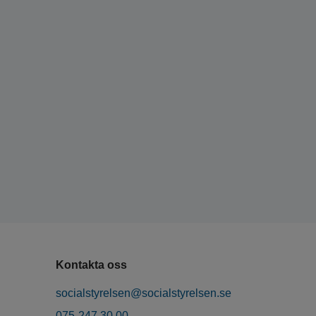
Kontakta oss
socialstyrelsen@socialstyrelsen.se
075-247 30 00