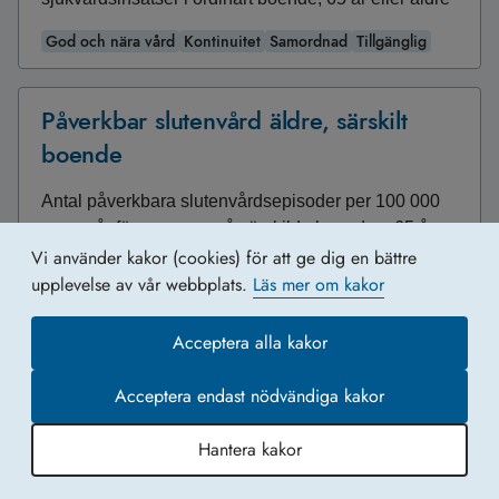
God och nära vård
Kontinuitet
Samordnad
Tillgänglig
Påverkbar slutenvård äldre, särskilt
boende
Antal påverkbara slutenvårdsepisoder per 100 000
personår för personer på särskilda boenden, 65 år
Vi använder kakor (cookies) för att ge dig en bättre
eller äldre
upplevelse av vår webbplats.
Läs mer om kakor
God och nära vård
Kontinuitet
Samordnad
Tillgänglig
Acceptera alla kakor
Regelbundna möten för systematiskt
Acceptera endast nödvändiga kakor
patientsäkerhetsarbete
Hantera kakor
Andel kommuner per län som uppgett att de haft
regelbundna möten för strategisk planering kring