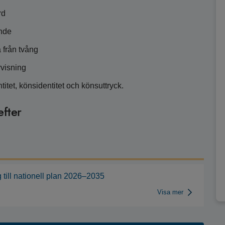
rd
ande
 från tvång
rvisning
itet, könsidentitet och könsuttryck.
efter
g till nationell plan 2026–2035
Visa mer