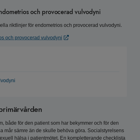
endometrios och provocerad vulvodyni
lla riktlinjer för endometrios och provocerad vulvodyni.
os och provocerad vulvodyni
ulvodyni
 primärvården
om, både för den patient som har bekymmer och för den
a mår sämre än de skulle behöva göra. Socialstyrelsens
exuell hälsa i patientmötet. En kompletterande checklista