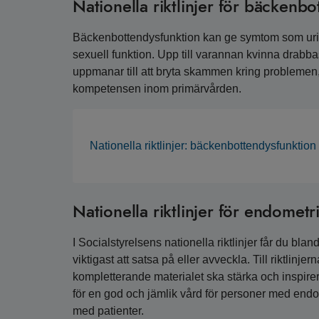
Nationella riktlinjer för bäckenb
Bäckenbottendysfunktion kan ge symtom som urin-
sexuell funktion. Upp till varannan kvinna drabbas
uppmanar till att bryta skammen kring problemen, 
kompetensen inom primärvården.
Nationella riktlinjer: bäckenbottendysfunktion
Nationella riktlinjer för endomet
I Socialstyrelsens nationella riktlinjer får du bl
viktigast att satsa på eller avveckla. Till riktlinj
kompletterande materialet ska stärka och inspirer
för en god och jämlik vård för personer med endom
med patienter.