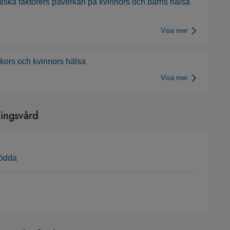
ka faktorers påverkan på kvinnors och barns hälsa
Visa mer
ckors och kvinnors hälsa
Visa mer
ningsvård
födda