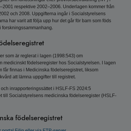
82–2001 respektive 2002–2006. Underlagen kommer från
2002 och 2008. Uppgifterna ingår i Socialstyrelsens
a har varit att följa upp hur det går för barn som föds
ts i forskningssammanhang.
ödelseregistret
ter som är reglerat i lagen (1998:543) om
 medicinskt födelseregister hos Socialstyrelsen. I lagen
m får finnas i Medicinska födelseregistret, liksom
ård att lämna uppgifter till registret.
t och inrapporteringssättet i HSLF-FS 2024:5
et till Socialstyrelsens medicinska födelseregister (HSLF-
inska födelseregistret
 portal Filip eller via FTP-server
.