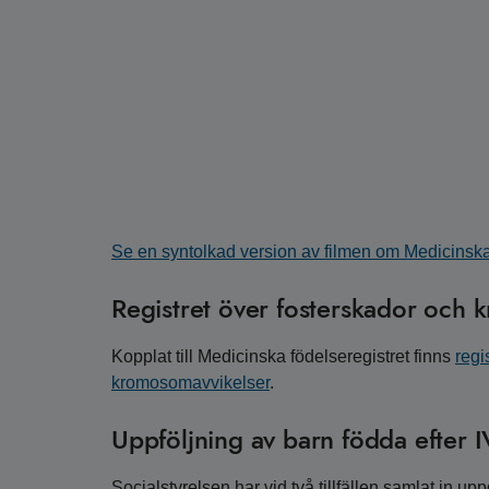
Se en syntolkad version av filmen om Medicinska
Registret över fosterskador och
Kopplat till Medicinska födelseregistret finns
regi
kromosomavvikelser
.
Uppföljning av barn födda efter I
Socialstyrelsen har vid två tillfällen samlat in upp