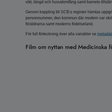
vikt, längd och huvudomfång samt barnets tillstån
Genom koppling till SCB:s register hämtas uppgift
personnummer, den kommun där modern var skriven
föräldrarna samt moderns födelseland.
För full förteckning över alla variabler se
metadata
Film om nyttan med Medicinska fö