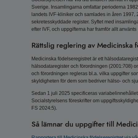
Sverige. Insamlingarna omfattar perioderna 19
landets IVF-kliniker och samlades in åren 1997, 
sekretesskyddade register. Syftet med insamlingarn
efter IVF, och uppgifterna har framför allt använ
Rättslig reglering av Medicinska f
Medicinska födelseregistret är ett hälsodataregis
hälsodataregister och förordningen (2001:708) om
och förordningen regleras bl.a. vilka uppgifter so
skyldigheten för dem som bedriver hälso­- och sjukv
Sedan 1 juli 2025 specificeras variabelinnehålle
Socialstyrelsens föreskrifter om uppgiftsskyldigh
FS 2024:5).
Så lämnar du uppgifter till Medic
Rapportera till Medicinska födelseregistret via vår