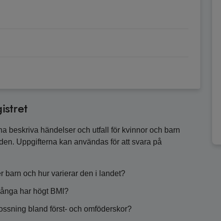
istret
na beskriva händelser och utfall för kvinnor och barn
oden. Uppgifterna kan användas för att svara på
 barn och hur varierar den i landet?
många har högt BMI?
lossning bland först- och omföderskor?