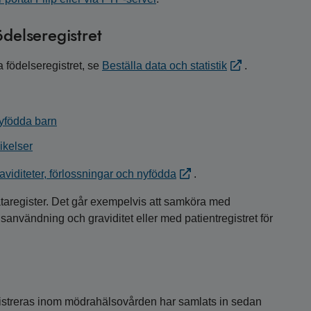
ödelseregistret
 födelseregistret, se
Beställa data och statistik
.
nyfödda barn
ikelser
viditeter, förlossningar och nyfödda
.
aregister. Det går exempelvis att samköra med
sanvändning och graviditet eller med patientregistret för
gistreras inom mödrahälsovården har samlats in sedan