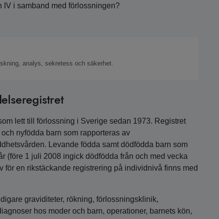
 och IV i samband med förlossningen?
rskning, analys, sekretess och säkerhet.
elseregistret
som lett till förlossning i Sverige sedan 1973. Registret
ar och nyfödda barn som rapporteras av
ddhetsvården. Levande födda samt dödfödda barn som
år (före 1 juli 2008 ingick dödfödda från och med vecka
iv för en rikstäckande registrering på individnivå finns med
igare graviditeter, rökning, förlossningsklinik,
, diagnoser hos moder och barn, operationer, barnets kön,