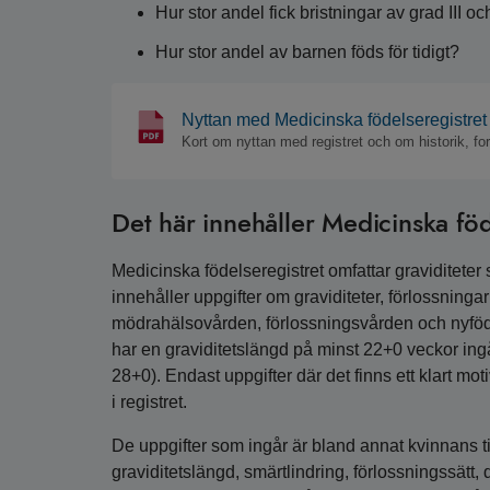
Hur stor andel fick bristningar av grad III
Hur stor andel av barnen föds för tidigt?
Nyttan med Medicinska födelseregistret
Kort om nyttan med registret och om historik, fo
Det här innehåller Medicinska föd
Medicinska födelseregistret omfattar graviditeter 
innehåller uppgifter om graviditeter, förlossning
mödrahälsovården, förlossningsvården och nyfö
har en graviditetslängd på minst 22+0 veckor ing
28+0). Endast uppgifter där det finns ett klart mot
i registret.
De uppgifter som ingår är bland annat kvinnans tid
graviditetslängd, smärtlindring, förlossningssätt