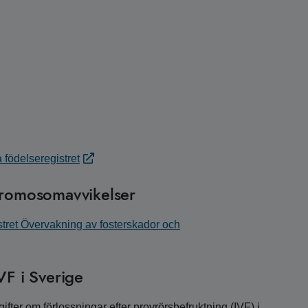
 födelseregistret
 kromosomavvikelser
stret Övervakning av fosterskador och
VF i Sverige
gifter om förlossningar efter provrörsbefruktning (IVF) i