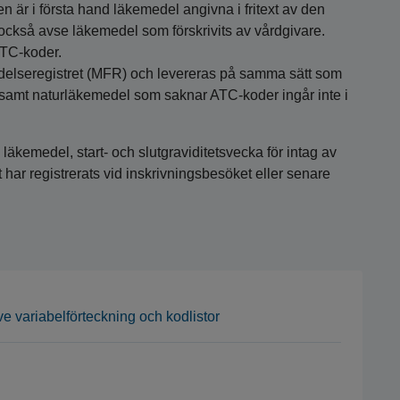
 är i första hand läkemedel angivna i fritext av den
ckså avse läkemedel som förskrivits av vårdgivare.
 ATC-koder.
ödelseregistret (MFR) och levereras på samma sätt som
ott samt naturläkemedel som saknar ATC-koder ingår inte i
 läkemedel, start- och slutgraviditetsvecka för intag av
har registrerats vid inskrivningsbesöket eller senare
e variabelförteckning och kodlistor