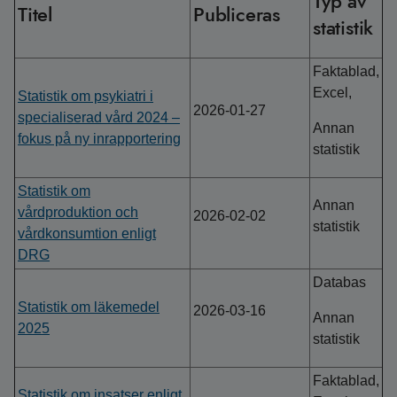
Typ av
Titel
Publiceras
statistik
Faktablad,
Excel,
Statistik om psykiatri i
2026-01-27
specialiserad vård 2024 –
Annan
fokus på ny inrapportering
statistik
Statistik om
Annan
vårdproduktion och
2026-02-02
statistik
vårdkonsumtion enligt
DRG
Databas
Statistik om läkemedel
2026-03-16
Annan
2025
statistik
Faktablad,
Statistik om insatser enligt