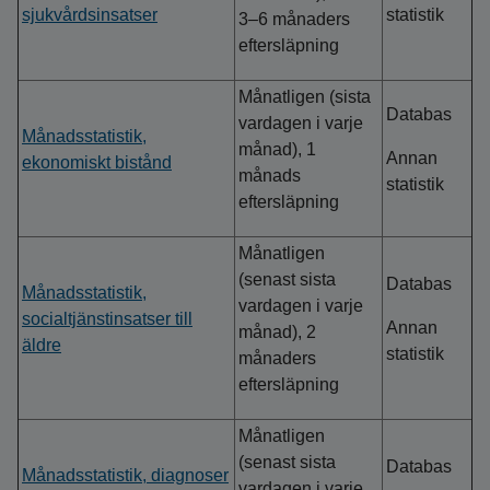
sjukvårdsinsatser
statistik
3–6 månaders
eftersläpning
Månatligen (sista
Databas
vardagen i varje
Månadsstatistik,
månad), 1
Annan
ekonomiskt bistånd
månads
statistik
eftersläpning
Månatligen
(senast sista
Databas
Månadsstatistik,
vardagen i varje
socialtjänstinsatser till
Annan
månad), 2
äldre
statistik
månaders
eftersläpning
Månatligen
(senast sista
Databas
Månadsstatistik, diagnoser
vardagen i varje