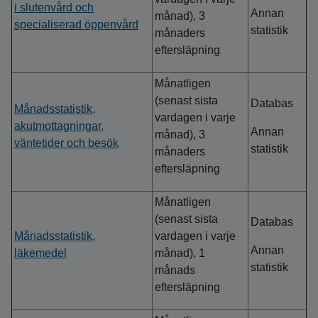
i slutenvård och
Annan
månad), 3
specialiserad öppenvård
statistik
månaders
eftersläpning
Månatligen
(senast sista
Databas
Månadsstatistik,
vardagen i varje
akutmottagningar,
Annan
månad), 3
väntetider och besök
statistik
månaders
eftersläpning
Månatligen
(senast sista
Databas
Månadsstatistik,
vardagen i varje
Annan
läkemedel
månad), 1
statistik
månads
eftersläpning