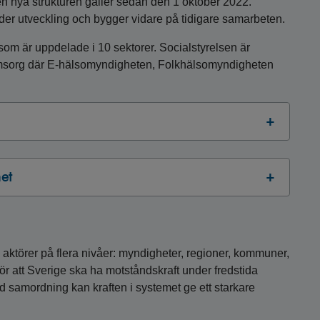
en nya strukturen gäller sedan den 1 oktober 2022.
er utveckling och bygger vidare på tidigare samarbeten.
om är uppdelade i 10 sektorer. Socialstyrelsen är
omsorg där E-hälsomyndigheten, Folkhälsomyndigheten
et
aktörer på flera nivåer: myndigheter, regioner, kommuner,
för att Sverige ska ha motståndskraft under fredstida
d samordning kan kraften i systemet ge ett starkare