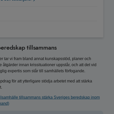
 beredskap tillsammans
er tar vi fram bland annat kunskapsstöd, planer och
åtgärder innan krissituationer uppstår, och att det vid
änglig expertis som står till samhällets förfogande.
drag för att ytterligare stödja arbetet med att stärka
t.
ilsamhälle tillsammans stärka Sveriges beredskap inom
hand)