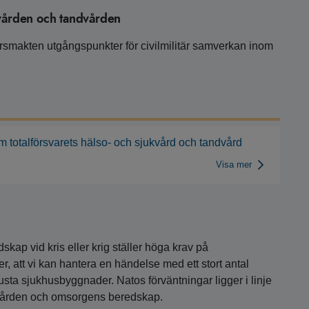
kvården och tandvården
arsmakten utgångspunkter för civilmilitär samverkan inom
m totalförsvarets hälso- och sjukvård och tandvård
Visa mer
kap vid kris eller krig ställer höga krav på
er, att vi kan hantera en händelse med ett stort antal
obusta sjukhusbyggnader. Natos förväntningar ligger i linje
 vården och omsorgens beredskap.