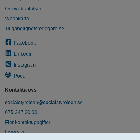
Om webbplatsen
Webbkarta
Tillgänglighetsredogörelse
Facebook
Linkedin
Instagram
Podd
Kontakta oss
socialstyrelsen@socialstyrelsen.se
075-247 30 00
Fler kontaktuppgifter
Logga in