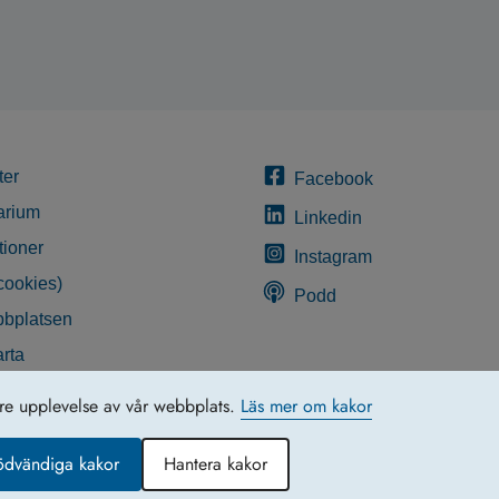
ter
Facebook
arium
Linkedin
tioner
Instagram
cookies)
Podd
bplatsen
rta
glighetsredogörelse
tre upplevelse av vår webbplats.
Läs mer om kakor
ödvändiga kakor
Hantera kakor