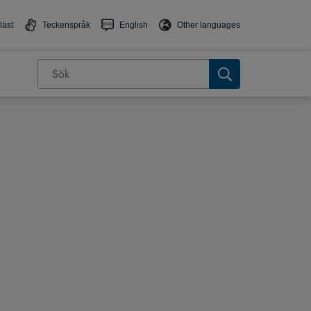
läst
Teckenspråk
English
Other languages