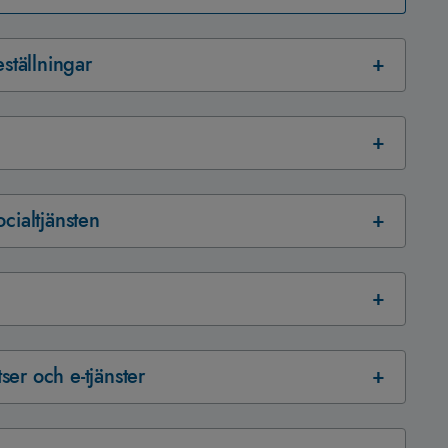
eställningar
cialtjänsten
er och e-tjänster