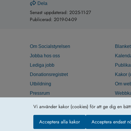
Dela
Senast uppdaterad:
2025-11-27
Publicerad:
2019-04-09
Om Socialstyrelsen
Blanket
Jobba hos oss
Kalend
Lediga jobb
Publika
Donationsregistret
Kakor (
Utbildning
Om web
Pressrum
Webbka
Nyhetsbrev
Tillgän
Vi använder kakor (cookies) för att ge dig en bät
Krisberedskap
Acceptera alla kakor
Acceptera endast n