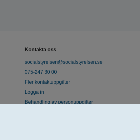
Kontakta oss
socialstyrelsen@socialstyrelsen.se
075-247 30 00
Fler kontaktuppgifter
Logga in
Behandling av personuppgifter