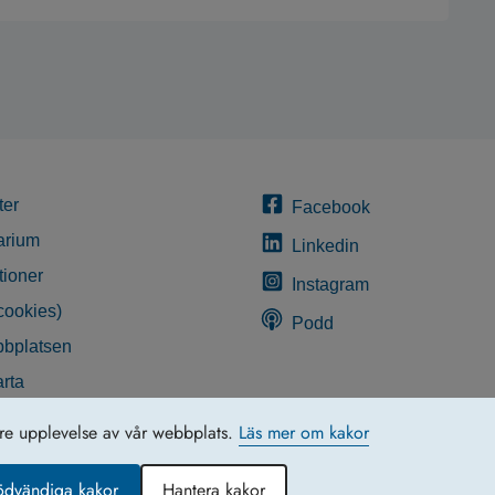
ter
Facebook
arium
Linkedin
tioner
Instagram
cookies)
Podd
bplatsen
rta
glighetsredogörelse
tre upplevelse av vår webbplats.
Läs mer om kakor
ödvändiga kakor
Hantera kakor