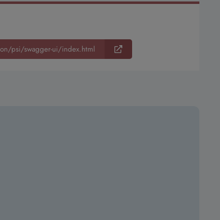
ion/psi/swagger-ui/index.html