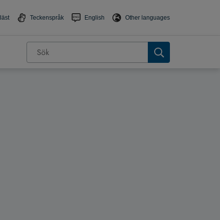
läst
Teckenspråk
English
Other languages