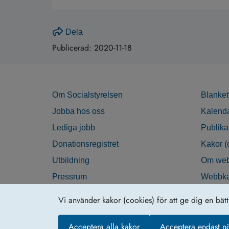
Dela
Publicerad:
2020-11-18
Om Socialstyrelsen
Blanket
Jobba hos oss
Kalend
Lediga jobb
Publika
Donationsregistret
Kakor (
Utbildning
Om web
Pressrum
Webbka
Nyhetsbrev
Tillgän
Vi använder kakor (cookies) för att ge dig en bät
Krisberedskap
Acceptera alla kakor
Acceptera endast n