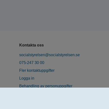
Kontakta oss
socialstyrelsen@socialstyrelsen.se
075-247 30 00
Fler kontaktuppgifter
Logga in
Behandling av personuppgifter