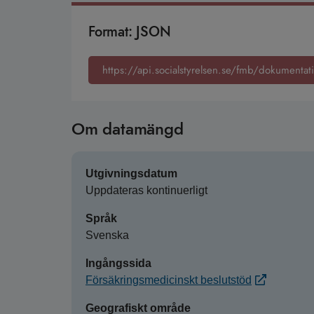
Format: JSON
https://api.socialstyrelsen.se/fmb/dokumentat
Om datamängd
Utgivningsdatum
Uppdateras kontinuerligt
Språk
Svenska
Ingångssida
Försäkringsmedicinskt beslutstöd
Geografiskt område