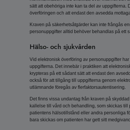
sätt att obehöriga inte kan ta del av uppgifterna.
överföringen och att endast den avsedda mottagar
Kraven på säkerhetsåtgärder kan inte frångås en
personuppgifter alltid behöver behandlas på ett s
Hälso- och sjukvården
Vid elektronisk överföring av personuppgifter har 
uppgifterna. Det innebär i praktiken att elektro
krypteras på ett sådant sätt att endast den avse
också för att tillgång till uppgifterna genom elekt
utlämnande föregås av flerfaktorsautentisering.
Det finns vissa undantag från kraven på skyddad 
kallelse till vård och behandling, som skickas til
patientens hälsotillstånd eller andra personliga 
bara skickas om patienten har gett sitt medgivan