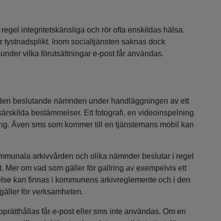
regel integritetskänsliga och rör ofta enskildas hälsa.
r tystnadsplikt. Inom socialtjänsten saknas dock
 under vilka förutsättningar e-post får användas.
av den beslutande nämnden under handläggningen av ett
rskilda bestämmelser. Ett fotografi, en videoinspelning
ing. Även sms som kommer till en tjänstemans mobil kan
ommunala arkivvården och olika nämnder beslutar i regel
 Mer om vad som gäller för gallring av exempelvis ett
ydelse kan finnas i kommunens arkivreglemente och i den
äller för verksamheten.
pprätthållas får e-post eller sms inte användas. Om en