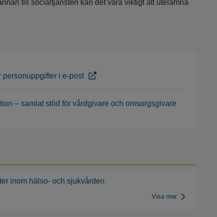
nnan till socialtjänsten kan det vara viktigt att utelämna
 personuppgifter i e-post
n – samlat stöd för vårdgivare och omsorgsgivare
ter inom hälso- och sjukvården
Visa mer