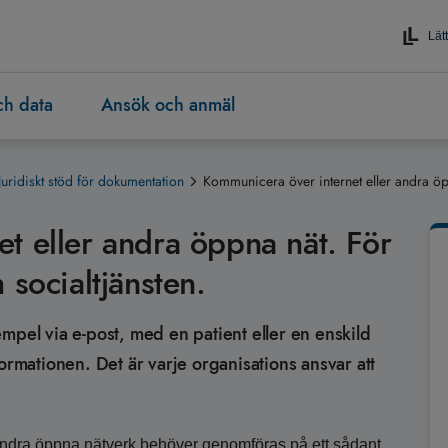
Lätt
och data
Ansök och anmäl
Juridiskt stöd för dokumentation
Kommunicera över internet eller andra öpp
t eller andra öppna nät. För
 socialtjänsten.
mpel via e-post, med en patient eller en enskild
ormationen. Det är varje organisations ansvar att
ndra öppna nätverk behöver genomföras på ett sådant