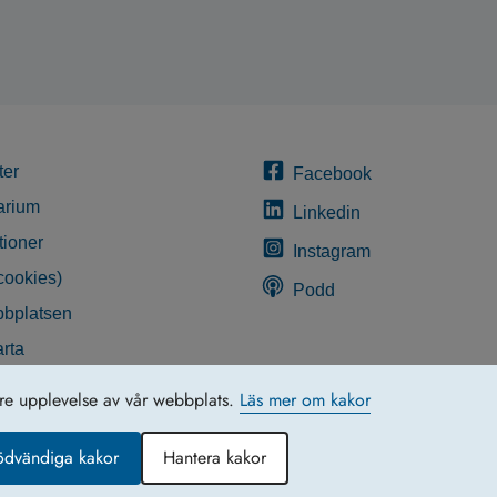
ter
Facebook
arium
Linkedin
tioner
Instagram
cookies)
Podd
bplatsen
rta
glighetsredogörelse
tre upplevelse av vår webbplats.
Läs mer om kakor
ödvändiga kakor
Hantera kakor