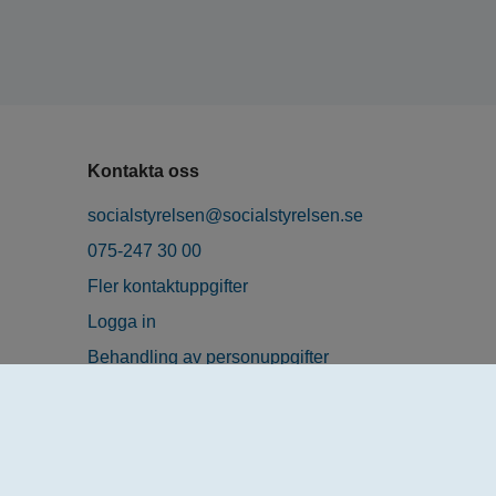
Kontakta oss
socialstyrelsen@socialstyrelsen.se
075-247 30 00
Fler kontaktuppgifter
Logga in
Behandling av personuppgifter