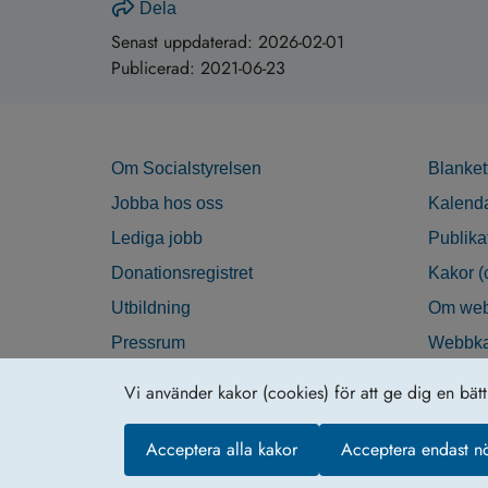
Dela
Senast uppdaterad:
2026-02-01
Publicerad:
2021-06-23
Om Socialstyrelsen
Blanket
Jobba hos oss
Kalend
Lediga jobb
Publika
Donationsregistret
Kakor (
Utbildning
Om web
Pressrum
Webbka
Nyhetsbrev
Tillgän
Vi använder kakor (cookies) för att ge dig en bät
Krisberedskap
Acceptera alla kakor
Acceptera endast n