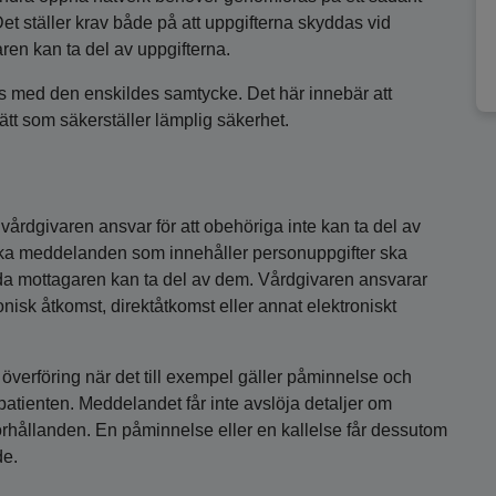
 Det ställer krav både på att uppgifterna skyddas vid
en kan ta del av uppgifterna.
s med den enskildes samtycke. Det här innebär att
ätt som säkerställer lämplig säkerhet.
vårdgivaren ansvar för att obehöriga inte kan ta del av
niska meddelanden som innehåller personuppgifter ska
dda mottagaren kan ta del av dem. Vårdgivaren ansvarar
ronisk åtkomst, direktåtkomst eller annat elektroniskt
överföring när det till exempel gäller påminnelse och
l patienten. Meddelandet får inte avslöja detaljer om
förhållanden. En påminnelse eller en kallelse får dessutom
de.