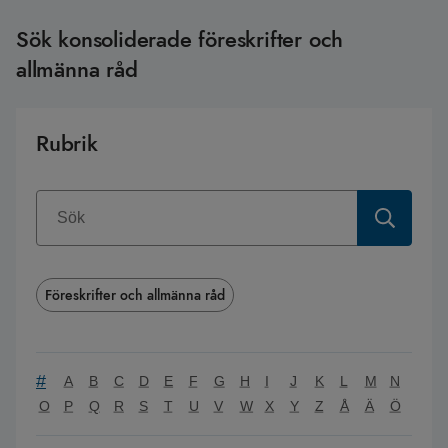
Sök konsoliderade föreskrifter och
allmänna råd
Rubrik
Föreskrifter och allmänna råd
#
A
B
C
D
E
F
G
H
I
J
K
L
M
N
O
P
Q
R
S
T
U
V
W
X
Y
Z
Å
Ä
Ö