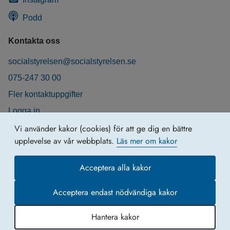
Podd
Kontakta oss
socialstyrelsen@socialstyrelsen.se
075-247 30 00
Fler kontaktuppgifter
Logga in
Behandling av personuppgifter
Vi använder kakor (cookies) för att ge dig en bättre
upplevelse av vår webbplats.
Läs mer om kakor
Acceptera alla kakor
Acceptera endast nödvändiga kakor
Hantera kakor