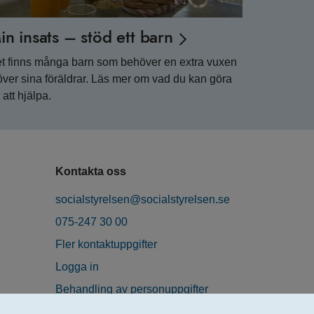
in insats – stöd ett barn
t finns många barn som behöver en extra vuxen
över sina föräldrar. Läs mer om vad du kan göra
r att hjälpa.
Kontakta oss
socialstyrelsen@socialstyrelsen.se
075-247 30 00
Fler kontaktuppgifter
Logga in
Behandling av personuppgifter