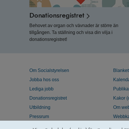
Donationsregistret
Behovet av organ och vävnader är större än
tillgången. Ta ställning och visa din vilja i
donationsregistret!
Om Socialstyrelsen
Blanket
Jobba hos oss
Kalend
Lediga jobb
Publika
Donationsregistret
Kakor (
Utbildning
Om web
Pressrum
Webbka
Nyhetsbrev
Tillgän