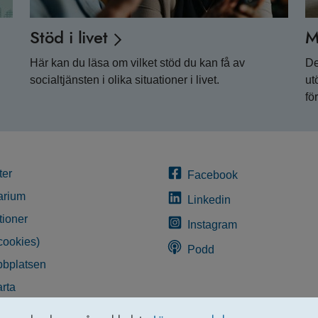
Stöd i livet
M
Här kan du läsa om vilket stöd du kan få av
De
socialtjänsten i olika situationer i livet.
ut
fö
ter
Facebook
arium
Linkedin
tioner
Instagram
cookies)
Podd
bplatsen
rta
glighetsredogörelse