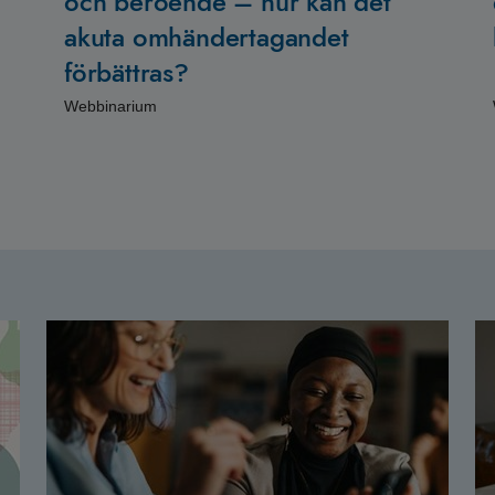
och beroende – hur kan det
akuta omhändertagandet
förbättras?
Webbinarium