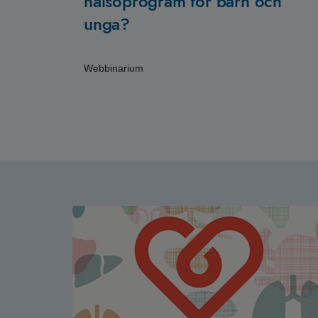
hälsoprogram för barn och
unga?
Webbinarium