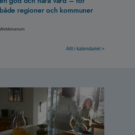
en god och nära vård – för
både regioner och kommuner
Webbinarium
Allt i kalendariet >