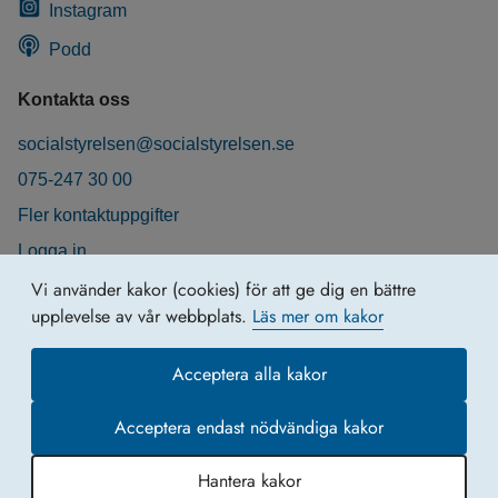
Instagram
Podd
Kontakta oss
socialstyrelsen@socialstyrelsen.se
075-247 30 00
Fler kontaktuppgifter
Logga in
Behandling av personuppgifter
Vi använder kakor (cookies) för att ge dig en bättre
upplevelse av vår webbplats.
Läs mer om kakor
Acceptera alla kakor
Acceptera endast nödvändiga kakor
Hantera kakor