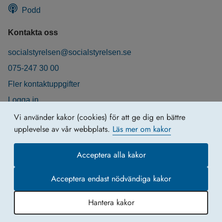
Podd
Kontakta oss
socialstyrelsen@socialstyrelsen.se
075-247 30 00
Fler kontaktuppgifter
Logga in
Behandling av personuppgifter
Vi använder kakor (cookies) för att ge dig en bättre
upplevelse av vår webbplats.
Läs mer om kakor
Acceptera alla kakor
Acceptera endast nödvändiga kakor
Hantera kakor