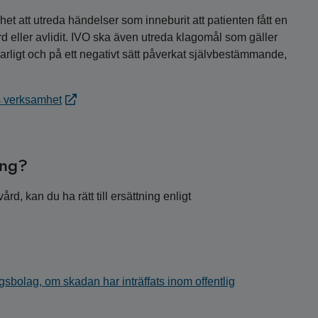
et att utreda händelser som inneburit att patienten fått en
d eller avlidit. IVO ska även utreda klagomål som gäller
arligt och på ett negativt sätt påverkat självbestämmande,
s verksamhet
ing?
d, kan du ha rätt till ersättning enligt
sbolag, om skadan har inträffats inom offentlig