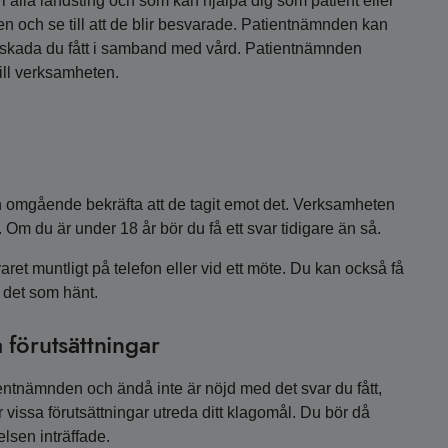
 alla landsting och som kan hjälpa dig som patient eller
en och se till att de blir besvarade. Patientnämnden kan
ör skada du fått i samband med vård. Patientnämnden
ill verksamheten.
 omgående bekräfta att de tagit emot det. Verksamheten
. Om du är under 18 år bör du få ett svar tidigare än så.
aret muntligt på telefon eller vid ett möte. Du kan också få
ll det som hänt.
 förutsättningar
ientnämnden och ändå inte är nöjd med det svar du fått,
vissa förutsättningar utreda ditt klagomål. Du bör då
lsen inträffade.