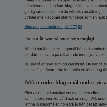
Patientnämnden är en opartisk instans som finns i
närstående att föra fram klagomål till verksamhet
ge dig råd och stöd om du vill söka ersättning f
utreder inte klagomål utan fungerar som en länk t
Hitta din patientnämnd på 1177
Du ska få svar så snart som möjligt
När du har lämnat ett klagomål bör verksamheten
bör därefter svara på ditt ärende inom fyra veckor
Du ska få ett svar som du kan förstå. Du kan få sv
det skriftligt. Svaret ska innehålla en förklaring ti
IVO utreder klagomål under vissa
Efter att du har kontaktat verksamheten eller pat
kan Inspektionen för vård och omsorg, IVO, under 
lämna in klagomålet inom två år från det att hände