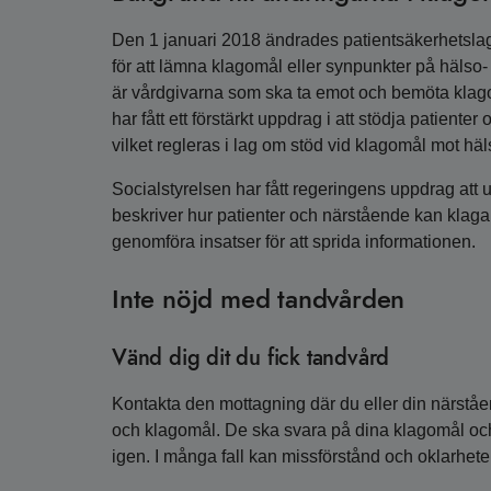
Den 1 januari 2018 ändrades patientsäkerhetslag
för att lämna klagomål eller synpunkter på hälso
är vårdgivarna som ska ta emot och bemöta klag
har fått ett förstärkt uppdrag i att stödja patien
vilket regleras i lag om stöd vid klagomål mot hä
Socialstyrelsen har fått regeringens uppdrag att 
beskriver hur patienter och närstående kan klaga
genomföra insatser för att sprida informationen.
Inte nöjd med tandvården
Vänd dig dit du fick tandvård
Kontakta den mottagning där du eller din närståen
och klagomål. De ska svara på dina klagomål och 
igen. I många fall kan missförstånd och oklarheter