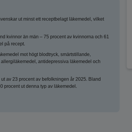
enskar ut minst ett receptbelagt läkemedel, vilket
d kvinnor än män – 75 procent av kvinnorna och 61
l på recept.
kemedel mot högt blodtryck, smärtstillande,
, allergiläkemedel, antidepressiva läkemedel och
ut av 23 procent av befolkningen år 2025. Bland
0 procent ut denna typ av läkemedel.