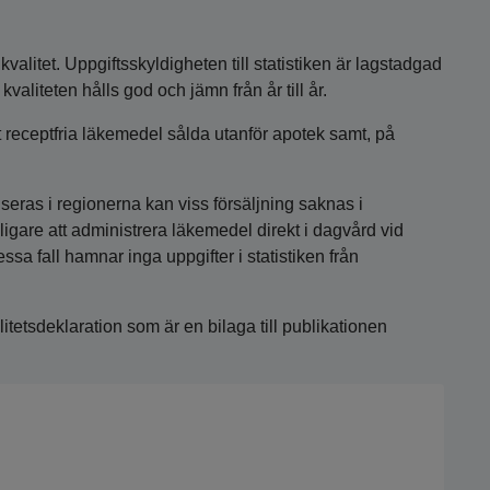
valitet. Uppgiftsskyldigheten till statistiken är lagstadgad
valiteten hålls god och jämn från år till år.
st receptfria läkemedel sålda utanför apotek samt, på
eras i regionerna kan viss försäljning saknas i
anligare att administrera läkemedel direkt i dagvård vid
dessa fall hamnar inga uppgifter i statistiken från
itetsdeklaration som är en bilaga till publikationen