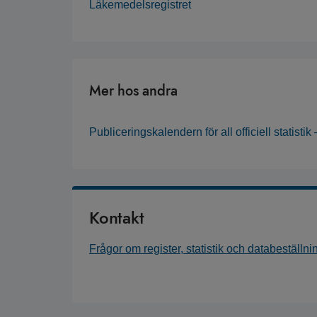
Läkemedelsregistret
Mer hos andra
Publiceringskalendern för all officiell statisti
Kontakt
Frågor om register, statistik och databeställni