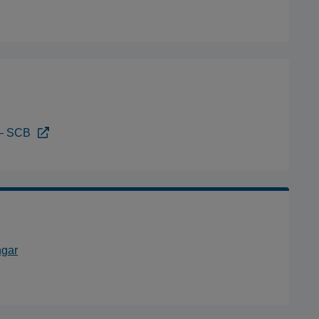
k – SCB
ngar