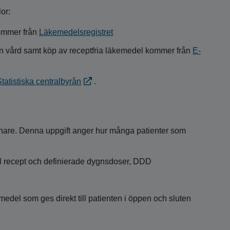
or:
kommer från
Läkemedelsregistret
ten vård samt köp av receptfria läkemedel kommer från
E-
tatistiska centralbyrån
.
vånare. Denna uppgift anger hur många patienter som
l recept och definierade dygnsdoser, DDD
edel som ges direkt till patienten i öppen och sluten