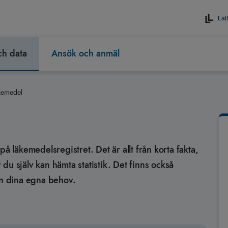
Lätt
och data
Ansök och anmäl
kemedel
å läkemedelsregistret. Det är allt från korta fakta,
r du själv kan hämta statistik. Det finns också
från dina egna behov.