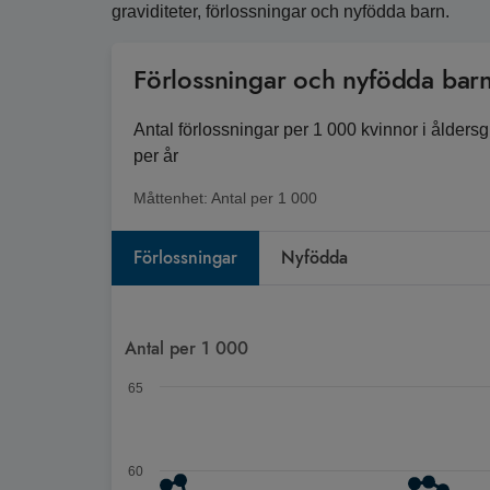
graviditeter, förlossningar och nyfödda barn.
Förlossningar och nyfödda bar
Antal förlossningar per 1 000 kvinnor i ålders
per år
Måttenhet:
Antal per 1 000
Förlossningar
Nyfödda
Diagram
Antal per 1 000
Linjediagram med 52 linjer.
65
Antal förlossningar per 1 000 kvinnor i åldersgru
Diagrammet visar Spann: 41,8 till 59,4.
60