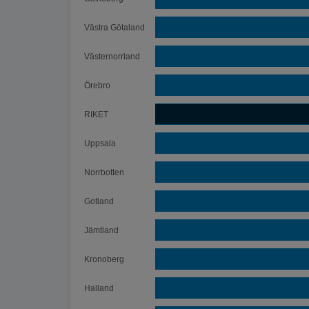
Västra Götaland
Västernorrland
Örebro
RIKET
Uppsala
Norrbotten
Gotland
Jämtland
Kronoberg
Halland