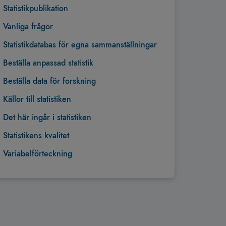
Statistikpublikation
Vanliga frågor
Statistikdatabas för egna sammanställningar
Beställa anpassad statistik
Beställa data för forskning
Källor till statistiken
Det här ingår i statistiken
Statistikens kvalitet
Variabelförteckning
Tillbaka till toppen
00 och liggande axeln visar år.