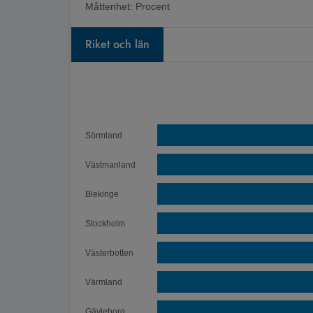
Måttenhet:
Procent
Riket och län
Diagram
Stapeldiagram med 22 staplar.
Sörmland
Andel kejsarsnitt uppdelat på län och snitt för ri
Diagrammet visar Spann: 13,99 till 24,76.
Västmanland
Chart annotations summary
Blekinge
Stockholm
Västerbotten
Värmland
Gävleborg