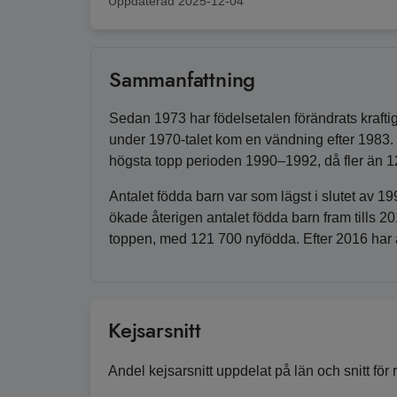
Uppdaterad
2025-12-04
Sammanfattning
Sedan 1973 har födelsetalen förändrats kraftigt
under 1970-talet kom en vändning efter 1983. Dä
högsta topp perioden 1990–1992, då fler än 1
Antalet födda barn var som lägst i slutet av 19
ökade återigen antalet födda barn fram tills 
toppen, med 121 700 nyfödda. Efter 2016 har an
Kejsarsnitt
Andel kejsarsnitt uppdelat på län och snitt för