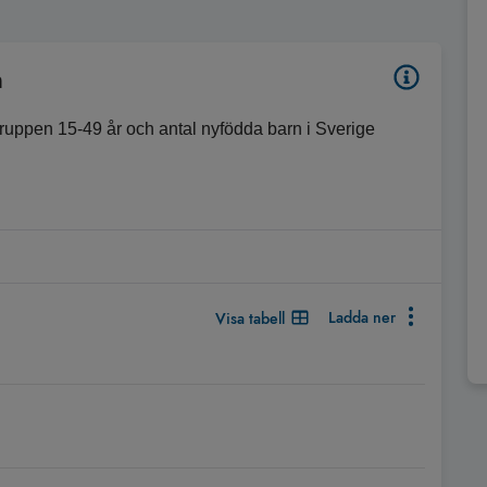
n
gruppen 15-49 år och antal nyfödda barn i Sverige
Ladda ner
Visa tabell
ppen 15-49 år i Sverige per år. Stående axeln visar antal per 1 0