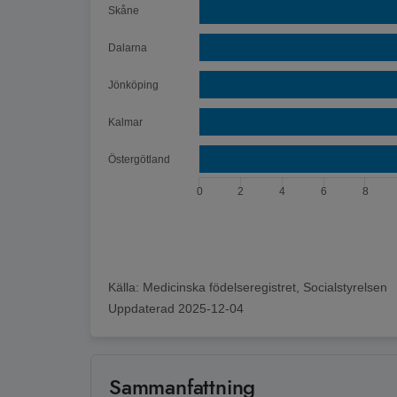
Skåne
Dalarna
Jönköping
Kalmar
Östergötland
0
2
4
6
8
Slut på interaktivt diagram
Källa:
Medicinska födelseregistret, Socialstyrelsen
Uppdaterad
2025-12-04
Sammanfattning