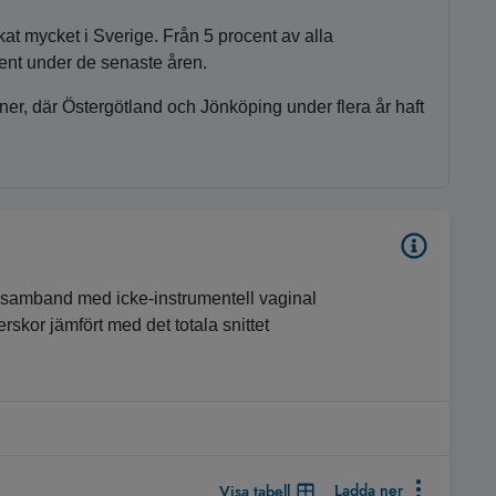
kat mycket i Sverige. Från 5 procent av alla
ocent under de senaste åren.
oner, där Östergötland och Jönköping under flera år haft
 i samband med icke-instrumentell vaginal
rskor jämfört med det totala snittet
Ladda ner
Visa tabell