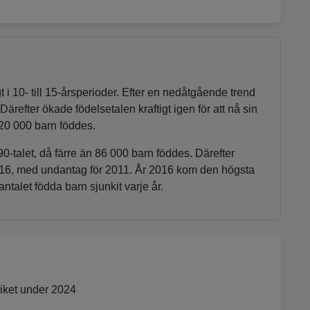
 i 10- till 15-årsperioder. Efter en nedåtgående trend
refter ökade födelsetalen kraftigt igen för att nå sin
20 000 barn föddes.
90-talet, då färre än 86 000 barn föddes. Därefter
2016, med undantag för 2011. År 2016 kom den högsta
talet födda barn sjunkit varje år.
 riket under 2024