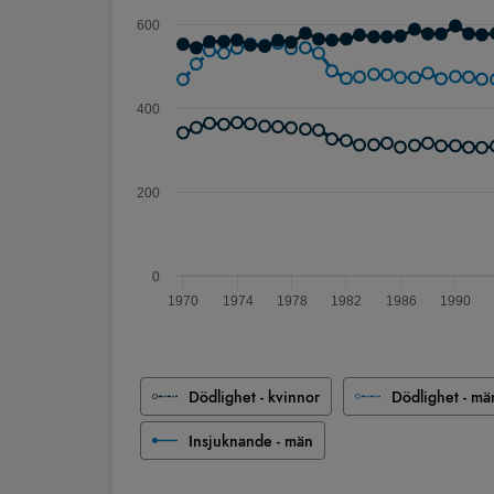
600
400
200
0
1970
1974
1978
1982
1986
1990
Slut på interaktivt diagram
Dödlighet - kvinnor
Dödlighet - mä
Insjuknande - män