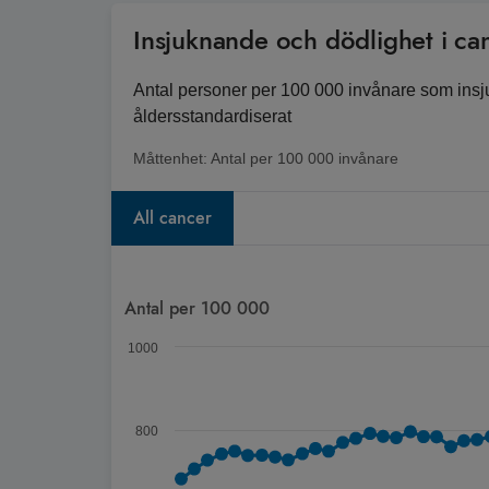
Insjuknande och dödlighet i ca
Antal personer per 100 000 invånare som insjukn
åldersstandardiserat
Måttenhet:
Antal per 100 000 invånare
All cancer
Diagram
Antal per 100 000
Diagram med upp till 6 serier. När det finns flera 
1000
Antal personer per 100 000 invånare som insjuknat
Diagrammet visar Spann: 251,1 till 899,1.
800