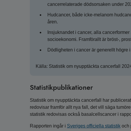
cancerrelaterade dödsorsaken under 20
Hudcancer, både icke-melanom hudcance
åren.
Insjuknandet i cancer, alla cancerform
socioekonomi. Framförallt är bröst-, pro
Dödligheten i cancer är generellt högre
Källa: Statistik om nyupptäckta cancerfall 202
Statistikpublikationer
Statistik om nyupptäckta cancerfall har publicer
redovisar framför allt nya fall, det vill säga tum
statistik redovisas också basalcellscancer i rappo
Rapporten ingår i
Sveriges officiella statistik
och p