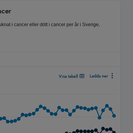
ncer
at i cancer eller dött i cancer per år i Sverige,
Ladda ner
Visa tabell
serier kan du välja vilka som ska visas eller döljas i reglage eft
 i cancer eller dött i cancer per år i Sverige, åldersstandardise