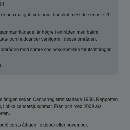
24.
r och malignt melanom, har ökat mest de senaste 20
er sammanräknade, är högre i områden med bättre
stata- och hudcancer vanligare i dessa områden.
 i områden med sämre socioekonomiska förutsättningar.
4
ats årligen sedan Cancerregistret startade 1958. Rapporten
örer, i olika cancersjukdomar. Från och med 2009 års
rten.
ubliceras årligen i oktober eller november.