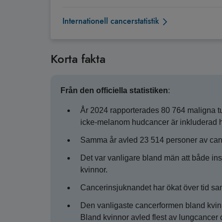
Internationell cancerstatistik
Korta fakta
Från den officiella statistiken
:
År 2024 rapporterades 80 764 maligna tum
icke-melanom hudcancer är inkluderad h
Samma år avled 23 514 personer av canc
Det var vanligare bland män att både ins
kvinnor.
Cancerinsjuknandet har ökat över tid samt
Den vanligaste cancerformen bland kvin
Bland kvinnor avled flest av lungcancer