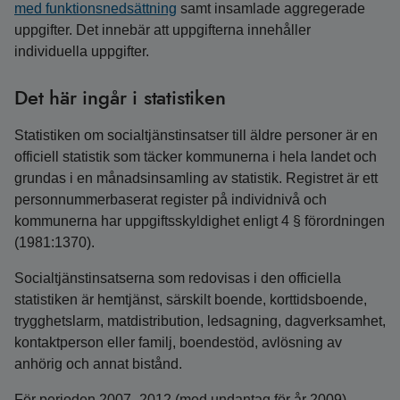
med funktionsnedsättning
samt insamlade aggregerade
uppgifter.
Det innebär att uppgifterna innehåller
individuella uppgifter.
Det här ingår i statistiken
Statistiken om socialtjänstinsatser till äldre personer är en
officiell statistik som täcker kommunerna i hela landet och
grundas i en månadsinsamling av statistik. Registret är ett
personnummerbaserat register på individnivå och
kommunerna har uppgiftsskyldighet enligt 4 § förordningen
(1981:1370).
Socialtjänstinsatserna som redovisas i den officiella
statistiken är hemtjänst, särskilt boende, korttidsboende,
trygghetslarm, matdistribution, ledsagning, dagverksamhet,
kontaktperson eller familj, boendestöd, avlösning av
anhörig och annat bistånd.
För perioden 2007–2012 (med undantag för år 2009)