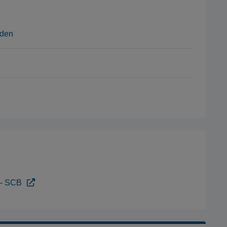
rden
k – SCB