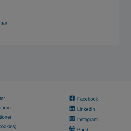
ngar
ter
Facebook
arium
Linkedin
tioner
Instagram
cookies)
Podd