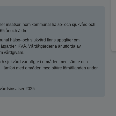
er insatser inom kommunal hälso- och sjukvård och
5 år och äldre.
nal hälso- och sjukvård finns uppgifter om
rdåtgärder, KVÅ. Vårdåtgärderna är utförda av
m vårdgivare.
och sjukvård var högre i områden med sämre och
, jämfört med områden med bättre förhållanden under
kvårdsinsatser 2025