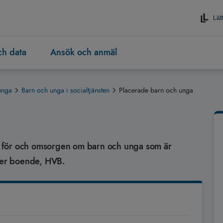
Lätt
och data
Ansök och anmäl
unga
Barn och unga i socialtjänsten
Placerade barn och unga
det för och omsorgen om barn och unga som är
ller boende, HVB.