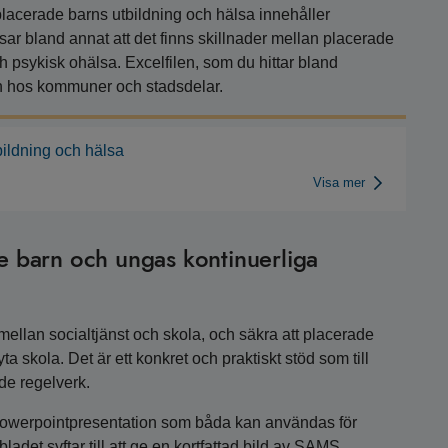
lacerade barns utbildning och hälsa innehåller
ar bland annat att det finns skillnader mellan placerade
 psykisk ohälsa. Excelfilen, som du hittar bland
en hos kommuner och stadsdelar.
ildning och hälsa
Visa mer
 barn och ungas kontinuerliga
llan socialtjänst och skola, och säkra att placerade
ta skola. Det är ett konkret och praktiskt stöd som till
nde regelverk.
en powerpointpresentation som båda kan användas för
det syftar till att ge en kortfattad bild av SAMS.