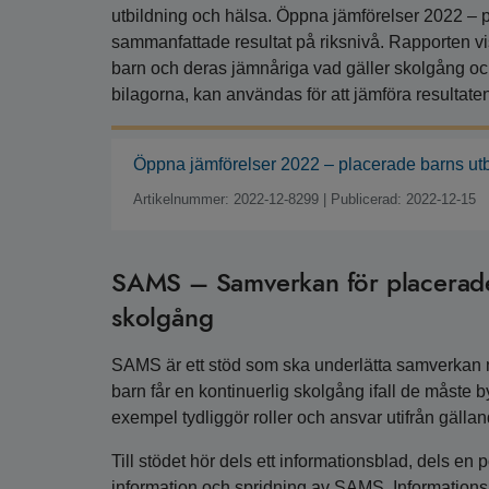
utbildning och hälsa. Öppna jämförelser 2022 – p
sammanfattade resultat på riksnivå. Rapporten vis
barn och deras jämnåriga vad gäller skolgång och
bilagorna, kan användas för att jämföra resultat
Öppna jämförelser 2022 – placerade barns utb
Artikelnummer: 2022-12-8299
|
Publicerad: 2022-12-15
SAMS – Samverkan för placerade
skolgång
SAMS är ett stöd som ska underlätta samverkan me
barn får en kontinuerlig skolgång ifall de måste by
exempel tydliggör roller och ansvar utifrån gälla
Till stödet hör dels ett informationsblad, dels 
information och spridning av SAMS. Informationsbla