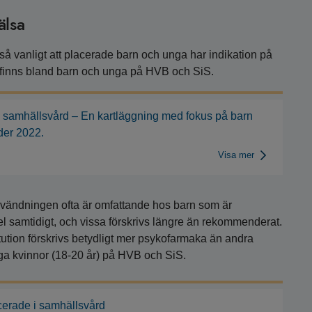
älsa
er så vanligt att placerade barn och unga har indikation på
 finns bland barn och unga på HVB och SiS.
 samhällsvård – En kartläggning med fokus på barn
der 2022.
Visa mer
nvändningen ofta är omfattande hos barn som är
 samtidigt, och vissa förskrivs längre än rekommenderat.
tution förskrivs betydligt mer psykofarmaka än andra
nga kvinnor (18-20 år) på HVB och SiS.
cerade i samhällsvård