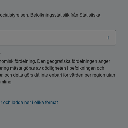
cialstyrelsen. Befolkningsstatistik från Statistiska
r
onomisk fördelning. Den geografiska fördelningen anger
ering måste göras av dödligheten i befolkningen och
r, och detta görs då inte enbart för värden per region utan
amling.
r och ladda ner i olika format