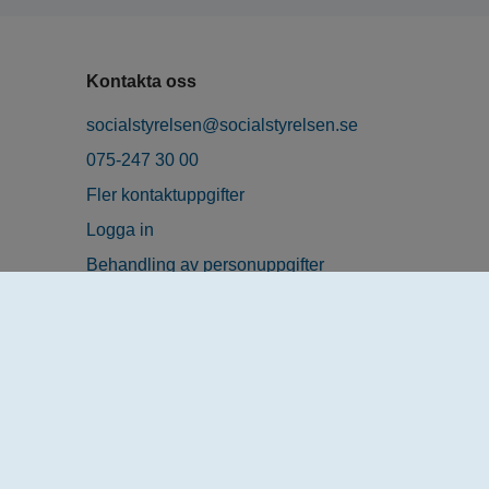
Kontakta oss
socialstyrelsen@socialstyrelsen.se
075-247 30 00
Fler kontaktuppgifter
Logga in
Behandling av personuppgifter