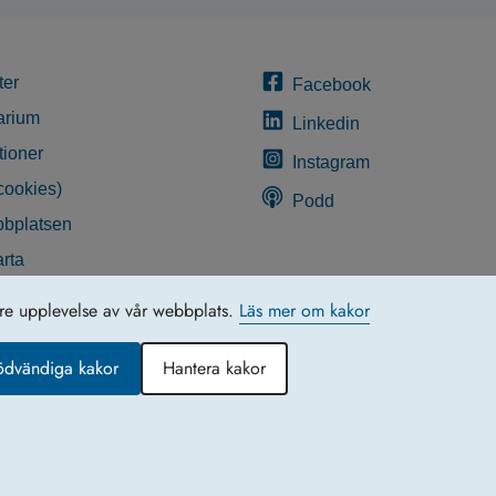
ter
Facebook
arium
Linkedin
tioner
Instagram
cookies)
Podd
bplatsen
rta
glighetsredogörelse
tre upplevelse av vår webbplats.
Läs mer om kakor
ödvändiga kakor
Hantera kakor