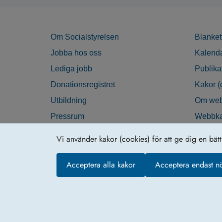
Om Socialstyrelsen
Blanket
Jobba hos oss
Kalend
Lediga jobb
Publika
Donationsregistret
Kakor (
Utbildning
Om web
Pressrum
Webbka
Nyhetsbrev
Tillgän
Vi använder kakor (cookies) för att ge dig en bät
Krisberedskap
Acceptera alla kakor
Acceptera endast n