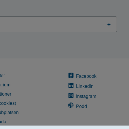
ter
Facebook
arium
Linkedin
tioner
Instagram
cookies)
Podd
bplatsen
rta