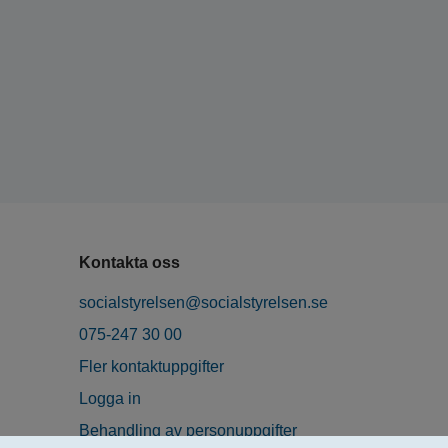
Kontakta oss
socialstyrelsen@socialstyrelsen.se
075-247 30 00
Fler kontaktuppgifter
Logga in
Behandling av personuppgifter