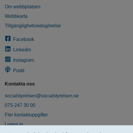
Om webbplatsen
Webbkarta
Tillgänglighetsredogörelse
Facebook
Linkedin
Instagram
Podd
Kontakta oss
socialstyrelsen@socialstyrelsen.se
075-247 30 00
Fler kontaktuppgifter
Logga in