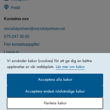
Podd
Kontakta oss
socialstyrelsen@socialstyrelsen.se
075-247 30 00
Fler kontaktuppgifter
Logga in
Behandling av personuppgifter
Vi använder kakor (cookies) för att ge dig en bättre
upplevelse av vår webbplats.
Läs mer om kakor
Acceptera alla kakor
Acceptera endast nödvändiga kakor
Hantera kakor