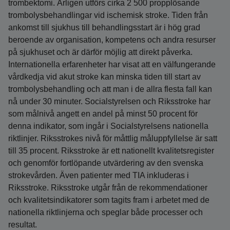
trombektomi. Årligen utförs cirka 2 500 propplösande
trombolysbehandlingar vid ischemisk stroke. Tiden från
ankomst till sjukhus till behandlingsstart är i hög grad
beroende av organisation, kompetens och andra resurser
på sjukhuset och är därför möjlig att direkt påverka.
Internationella erfarenheter har visat att en välfungerande
vårdkedja vid akut stroke kan minska tiden till start av
trombolysbehandling och att man i de allra flesta fall kan
nå under 30 minuter. Socialstyrelsen och Riksstroke har
som målnivå angett en andel på minst 50 procent för
denna indikator, som ingår i Socialstyrelsens nationella
riktlinjer. Riksstrokes nivå för måttlig måluppfyllelse är satt
till 35 procent. Riksstroke är ett nationellt kvalitetsregister
och genomför fortlöpande utvärdering av den svenska
strokevården. Även patienter med TIA inkluderas i
Riksstroke. Riksstroke utgår från de rekommendationer
och kvalitetsindikatorer som tagits fram i arbetet med de
nationella riktlinjerna och speglar både processer och
resultat.