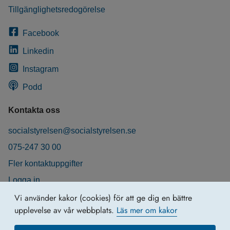
Tillgänglighetsredogörelse
Facebook
Linkedin
Instagram
Podd
Kontakta oss
socialstyrelsen@socialstyrelsen.se
075-247 30 00
Fler kontaktuppgifter
Logga in
Behandling av personuppgifter
Vi använder kakor (cookies) för att ge dig en bättre
upplevelse av vår webbplats.
Läs mer om kakor