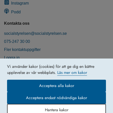
Instagram
Podd
Kontakta oss
socialstyrelsen@socialstyrelsen.se
075-247 30 00
Fler kontaktuppgifter
Logga in
Behandling av personuppgifter
Vi använder kakor (cookies) för att ge dig en bättre
upplevelse av vår webbplats.
Läs mer om kakor
Acceptera alla kakor
Acceptera endast nödvändiga kakor
Hantera kakor