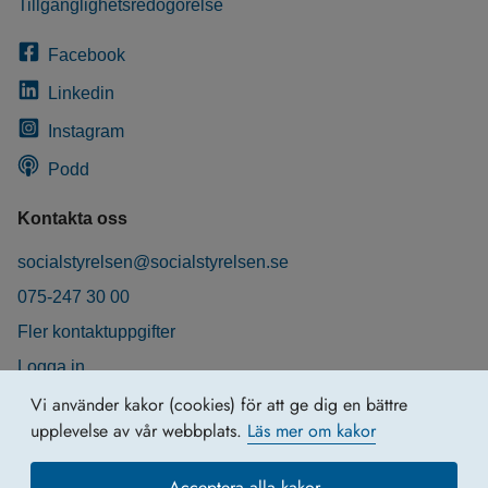
Tillgänglighetsredogörelse
Facebook
Linkedin
Instagram
Podd
Kontakta oss
socialstyrelsen@socialstyrelsen.se
075-247 30 00
Fler kontaktuppgifter
Logga in
Behandling av personuppgifter
Vi använder kakor (cookies) för att ge dig en bättre
upplevelse av vår webbplats.
Läs mer om kakor
Acceptera alla kakor