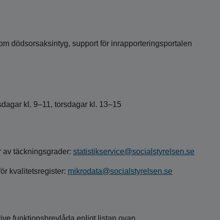
n om dödsorsaksintyg, support för inrapporteringsportalen
isdagar kl. 9–11, torsdagar kl. 13–15
ar av täckningsgrader:
statistikservice@socialstyrelsen.se
r kvalitetsregister:
mikrodata@socialstyrelsen.se
ive funktionsbrevlåda enligt listan ovan