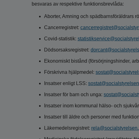
besvaras av respektive funktionsbrevlåda:
Aborter, Amning och spädbarnsföräldrars r
Cancerregistret:
cancerregistret@socialsty
Covid-statistik:
statistikservice@socialstyre
Dödsorsaksregistret:
dorcant@socialstyrel
Ekonomiskt bistånd (försörjningshinder, ar
Förskrivna hjälpmedel:
sostat@socialstyre
Insatser enligt LSS:
sostat@socialstyrelsen
Insatser för barn och unga:
sostat@socialst
Insatser inom kommunal hälso- och sjukvå
Insatser till äldre och personer med funkti
Läkemedelsregistret:
rela@socialstyrelsen