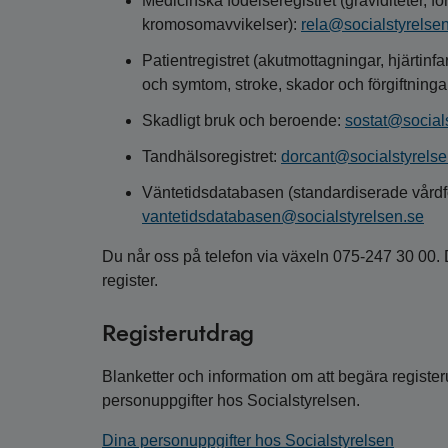
Medicinska födelseregistret (graviditeter, f
kromosomavvikelser):
rela@socialstyrelse
Patientregistret (akutmottagningar, hjärtinf
och symtom, stroke, skador och förgiftninga
Skadligt bruk och beroende:
sostat@social
Tandhälsoregistret:
dorcant@socialstyrelse
Väntetidsdatabasen (standardiserade vårdfö
vantetidsdatabasen@socialstyrelsen.se
Du når oss på telefon via växeln 075-247 30 00. 
register.
Registerutdrag
Blanketter och information om att begära registeru
personuppgifter hos Socialstyrelsen.
Dina personuppgifter hos Socialstyrelsen