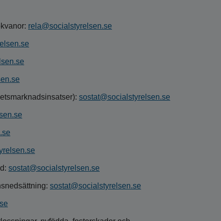
ökvanor:
rela@socialstyrelsen.se
relsen.se
lsen.se
sen.se
betsmarknadsinsatser):
sostat@socialstyrelsen.se
lsen.se
.se
yrelsen.se
rd:
sostat@socialstyrelsen.se
onsnedsättning:
sostat@socialstyrelsen.se
.se