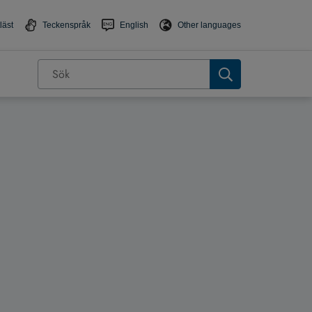
läst
Teckenspråk
English
Other languages