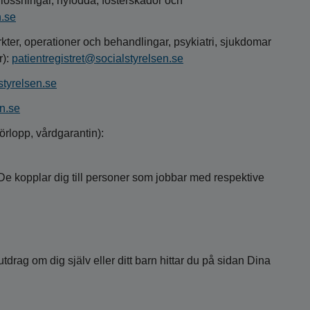
örlossningar, nyfödda, fosterskador och
n.se
arkter, operationer och behandlingar, psykiatri, sjukdomar
r):
patientregistret@socialstyrelsen.se
styrelsen.se
n.se
rlopp, vårdgarantin):
De kopplar dig till personer som jobbar med respektive
tdrag om dig själv eller ditt barn hittar du på sidan Dina