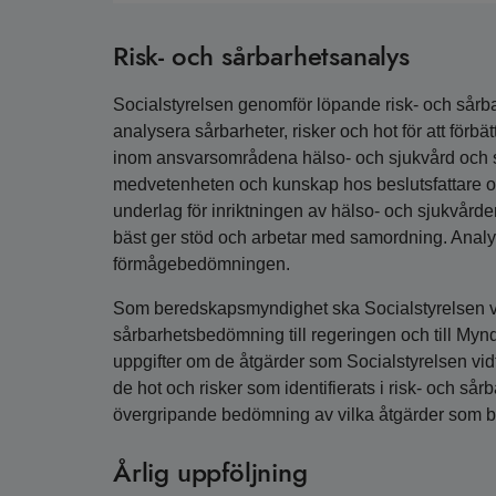
Risk- och sårbarhetsanalys
Socialstyrelsen genomför löpande risk- och sårbar
analysera sårbarheter, risker och hot för att för
inom ansvarsområdena hälso- och sjukvård och soc
medvetenheten och kunskap hos beslutsfattare o
underlag för inriktningen av hälso- och sjukvård
bäst ger stöd och arbetar med samordning. Analyse
förmågebedömningen.
Som beredskapsmyndighet ska Socialstyrelsen v
sårbarhetsbedömning till regeringen och till Mynd
uppgifter om de åtgärder som Socialstyrelsen vidta
de hot och risker som identifierats i risk- och s
övergripande bedömning av vilka åtgärder som bör
Årlig uppföljning