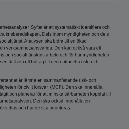
hetsanalyser. Syftet är att systematiskt identifiera och
bättra krisberedskapen. Dels inom myndigheten och dels
ialtjänst. Analysen ska bidra till en ökad
ch verksamhetsansvariga. Den kan också vara ett
ens och socialtjänstens arbete och för hur myndigheten
n är även ett bidrag till den nationella risk- och
artannat år lämna en sammanfattande risk- och
igheten för civilt försvar (MCF). Den ska innehålla
git och planerar för att minska sårbarheten kopplat till
årbarhetsanalysen. Den ska också innehålla en
 vidtas och hur de ska prioriteras.