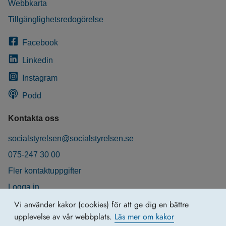
Webbkarta
Tillgänglighetsredogörelse
Facebook
Linkedin
Instagram
Podd
Kontakta oss
socialstyrelsen@socialstyrelsen.se
075-247 30 00
Fler kontaktuppgifter
Logga in
Behandling av personuppgifter
Vi använder kakor (cookies) för att ge dig en bättre
upplevelse av vår webbplats.
Läs mer om kakor