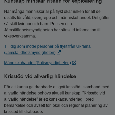
Kunskap minskar risken för exploatering
När många människor är på flykt ökar risken för att de
utsätts för våld, övergrepp och människohandel. Det gäller
särskilt kvinnor och barn. Polisen och
Jämställdhetsmyndigheten har särskild information till
yrkesverksamma.
Till dig som möter personer på flykt från Ukraina
(Jämställdhetsmyndigheten)
Människohandel (Polismyndigheten)
Krisstöd vid allvarlig händelse
För att kunna ge drabbade ett gott krisstöd i samband med
allvarlig händelse behövs aktuell kunskap. ”Krisstöd vid
allvarlig händelse” är ett kunskapsunderlag i bred
bemärkelse och avsett för lokal och regional planering av
krisstöd till drabbade.