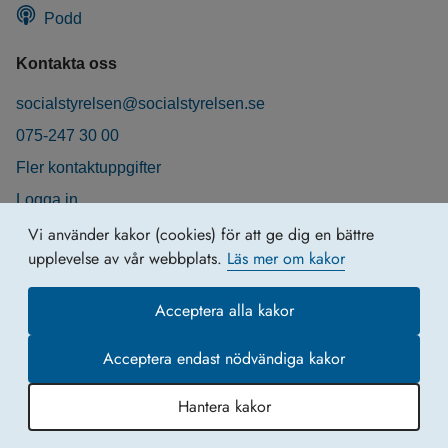
Podd
Kontakta oss
socialstyrelsen@socialstyrelsen.se
075-247 30 00
Fler kontaktuppgifter
Logga in
Behandling av personuppgifter
Vi använder kakor (cookies) för att ge dig en bättre
upplevelse av vår webbplats.
Läs mer om kakor
Acceptera alla kakor
Acceptera endast nödvändiga kakor
Hantera kakor