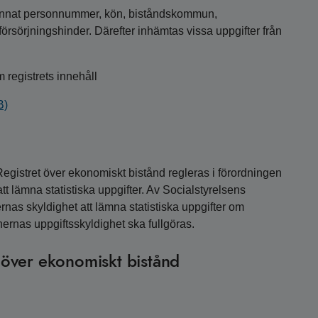
annat personnummer, kön, biståndskommun,
försörjningshinder. Därefter inhämtas vissa uppgifter från
 registrets innehåll
B)
Registret över ekonomiskt bistånd regleras i förordningen
 lämna statistiska uppgifter. Av Socialstyrelsens
as skyldighet att lämna statistiska uppgifter om
rnas uppgiftsskyldighet ska fullgöras.
t över ekonomiskt bistånd