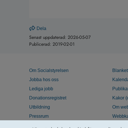
Dela
Senast uppdaterad:
2026-05-07
Publicerad:
2019-02-01
Om Socialstyrelsen
Blanket
Jobba hos oss
Kalend
Lediga jobb
Publika
Donationsregistret
Kakor (
Utbildning
Om web
Pressrum
Webbka
Nyhetsbrev
Tillgän