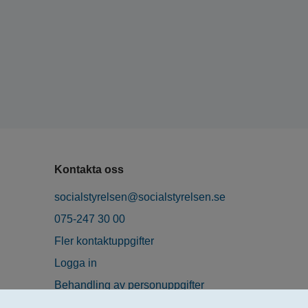
Kontakta oss
socialstyrelsen@socialstyrelsen.se
075-247 30 00
Fler kontaktuppgifter
Logga in
Behandling av personuppgifter