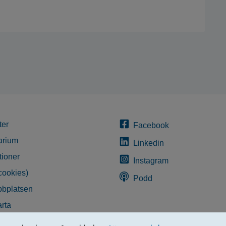
ter
Facebook
arium
Linkedin
tioner
Instagram
cookies)
Podd
bplatsen
rta
glighetsredogörelse