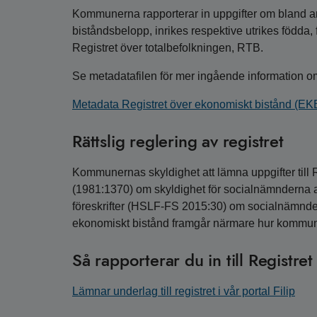
Kommunerna rapporterar in uppgifter om bland 
biståndsbelopp, inrikes respektive utrikes födda, 
Registret över totalbefolkningen, RTB.
Se metadatafilen för mer ingående information om
Metadata Registret över ekonomiskt bistånd (EK
Rättslig reglering av registret
Kommunernas skyldighet att lämna uppgifter till 
(1981:1370) om skyldighet för socialnämnderna att
föreskrifter (HSLF-FS 2015:30) om socialnämndern
ekonomiskt bistånd framgår närmare hur kommune
Så rapporterar du in till Registre
Lämnar underlag till registret i vår portal Filip