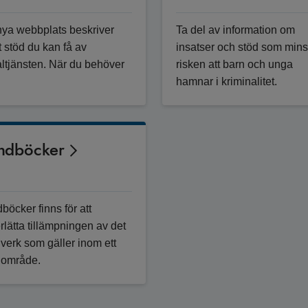
nya webbplats beskriver
Ta del av information om
t stöd du kan få av
insatser och stöd som mins
altjänsten. När du behöver
risken att barn och unga
hamnar i kriminalitet.
ndböcker
öcker finns för att
rlätta tillämpningen av det
lverk som gäller inom ett
t område.