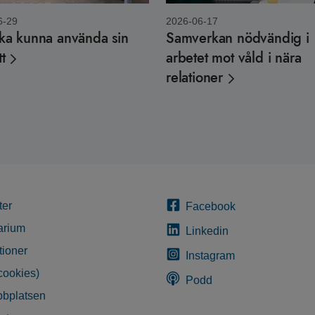
6-29
2026-06-17
ska kunna använda sin
Samverkan nödvändig i
tt
arbetet mot våld i nära
relationer
ter
Facebook
arium
Linkedin
tioner
Instagram
cookies)
Podd
bplatsen