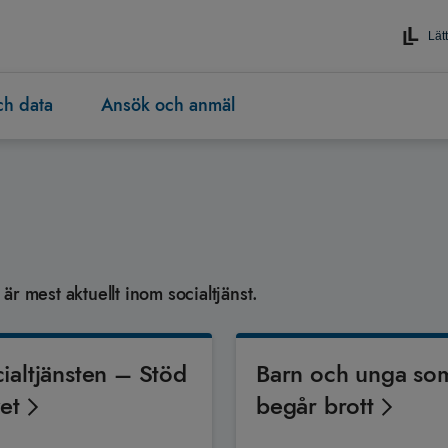
Lätt
och data
Ansök och anmäl
r mest aktuellt inom socialtjänst.
ialtjänsten – Stöd
Barn och unga so
vet
begår brott