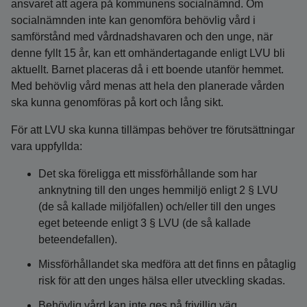
ansvaret att agera på kommunens socialnämnd. Om
socialnämnden inte kan genomföra behövlig vård i
samförstånd med vårdnadshavaren och den unge, när
denne fyllt 15 år, kan ett omhändertagande enligt LVU bli
aktuellt. Barnet placeras då i ett boende utanför hemmet.
Med behövlig vård menas att hela den planerade vården
ska kunna genomföras på kort och lång sikt.
För att LVU ska kunna tillämpas behöver tre förutsättningar
vara uppfyllda:
Det ska föreligga ett missförhållande som har
anknytning till den unges hemmiljö enligt 2 § LVU
(de så kallade miljöfallen) och/eller till den unges
eget beteende enligt 3 § LVU (de så kallade
beteendefallen).
Missförhållandet ska medföra att det finns en påtaglig
risk för att den unges hälsa eller utveckling skadas.
Behövlig vård kan inte ges på frivillig väg.