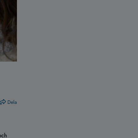
Dela
och