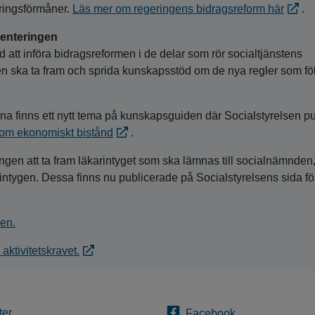
kringsförmåner.
Läs mer om regeringens bidragsreform här
.
menteringen
att införa bidragsreformen i de delar som rör socialtjänstens
n ska ta fram och sprida kunskapsstöd om de nya regler som föl
rna finns ett nytt tema på kunskapsguiden där Socialstyrelsen pu
nom ekonomiskt bistånd
.
ingen att ta fram läkarintyget som ska lämnas till socialnämnden
d intygen. Dessa finns nu publicerade på Socialstyrelsens sida fö
den.
aktivitetskravet.
ter
Facebook