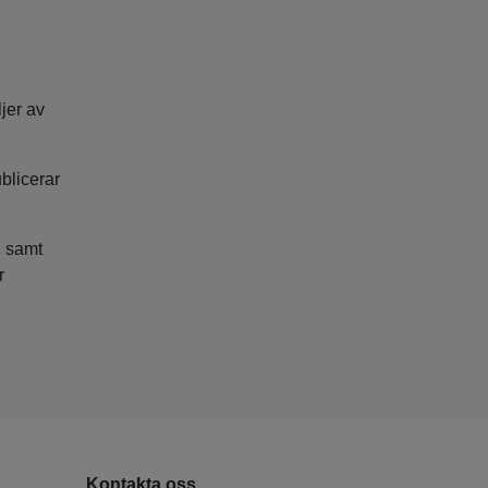
jer av
blicerar
, samt
r
Kontakta oss