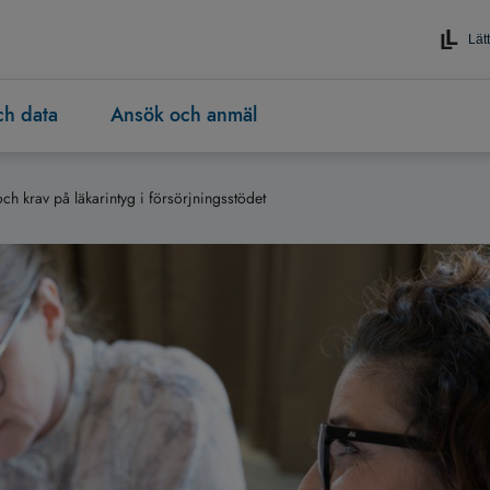
Lätt
och data
Ansök och anmäl
och krav på läkarintyg i försörjningsstödet