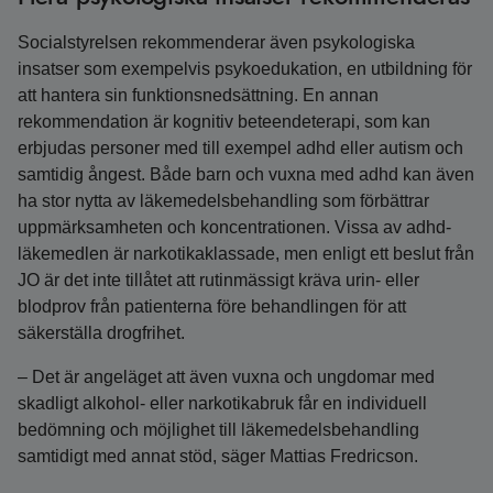
Socialstyrelsen rekommenderar även psykologiska
insatser som exempelvis psykoedukation, en utbildning för
att hantera sin funktionsnedsättning. En annan
rekommendation är kognitiv beteendeterapi, som kan
erbjudas personer med till exempel adhd eller autism och
samtidig ångest. Både barn och vuxna med adhd kan även
ha stor nytta av läkemedelsbehandling som förbättrar
uppmärksamheten och koncentrationen. Vissa av adhd-
läkemedlen är narkotikaklassade, men enligt ett beslut från
JO är det inte tillåtet att rutinmässigt kräva urin- eller
blodprov från patienterna före behandlingen för att
säkerställa drogfrihet.
– Det är angeläget att även vuxna och ungdomar med
skadligt alkohol- eller narkotikabruk får en individuell
bedömning och möjlighet till läkemedelsbehandling
samtidigt med annat stöd, säger Mattias Fredricson.