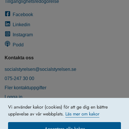
Tillgänglighetsredogörelse
Facebook
Linkedin
Instagram
Podd
Kontakta oss
socialstyrelsen@socialstyrelsen.se
075-247 30 00
Fler kontaktuppgifter
Logga in
Behandling av personuppgifter
Vi använder kakor (cookies) för att ge dig en bättre
upplevelse av vår webbplats.
Läs mer om kakor
Acceptera alla kakor