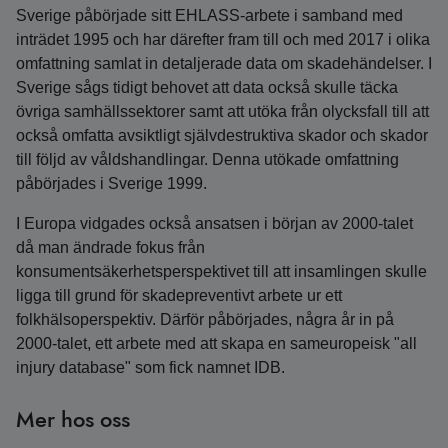
Sverige påbörjade sitt EHLASS-arbete i samband med
inträdet 1995 och har därefter fram till och med 2017 i olika
omfattning samlat in detaljerade data om skadehändelser. I
Sverige sågs tidigt behovet att data också skulle täcka
övriga samhällssektorer samt att utöka från olycksfall till att
också omfatta avsiktligt självdestruktiva skador och skador
till följd av våldshandlingar. Denna utökade omfattning
påbörjades i Sverige 1999.
I Europa vidgades också ansatsen i början av 2000-talet
då man ändrade fokus från
konsumentsäkerhetsperspektivet till att insamlingen skulle
ligga till grund för skadepreventivt arbete ur ett
folkhälsoperspektiv. Därför påbörjades, några år in på
2000-talet, ett arbete med att skapa en sameuropeisk "all
injury database" som fick namnet IDB.
Mer hos oss