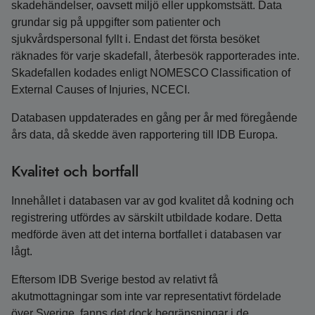
skadehändelser, oavsett miljö eller uppkomstsätt. Data
grundar sig på uppgifter som patienter och
sjukvårdspersonal fyllt i. Endast det första besöket
räknades för varje skadefall, återbesök rapporterades inte.
Skadefallen kodades enligt NOMESCO Classification of
External Causes of Injuries, NCECI.
Databasen uppdaterades en gång per år med föregående
års data, då skedde även rapportering till IDB Europa.
Kvalitet och bortfall
Innehållet i databasen var av god kvalitet då kodning och
registrering utfördes av särskilt utbildade kodare. Detta
medförde även att det interna bortfallet i databasen var
lågt.
Eftersom IDB Sverige bestod av relativt få
akutmottagningar som inte var representativt fördelade
över Sverige, fanns det dock begränsningar i de