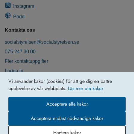
Instagram
Podd
Kontakta oss
socialstyrelsen@socialstyrelsen.se
075-247 30 00
Fler kontaktuppgifter
Logga in
Behandling av personuppgifter
Vi använder kakor (cookies) för att ge dig en bättre
upplevelse av vår webbplats.
Läs mer om kakor
Acceptera alla kakor
Acceptera endast nödvändiga kakor
Hantera kakor