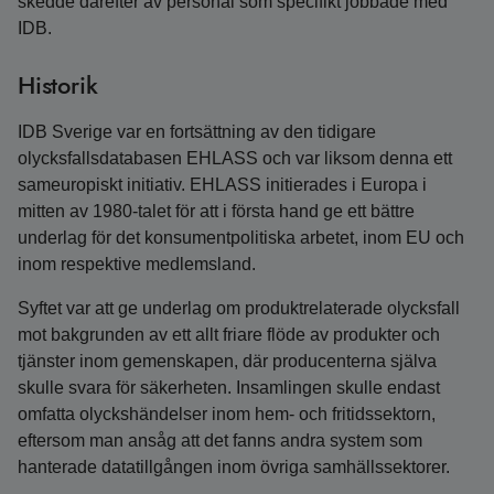
skedde därefter av personal som specifikt jobbade med
IDB.
Historik
IDB Sverige var en fortsättning av den tidigare
olycksfallsdatabasen EHLASS och var liksom denna ett
sameuropiskt initiativ. EHLASS initierades i Europa i
mitten av 1980-talet för att i första hand ge ett bättre
underlag för det konsumentpolitiska arbetet, inom EU och
inom respektive medlemsland.
Syftet var att ge underlag om produktrelaterade olycksfall
mot bakgrunden av ett allt friare flöde av produkter och
tjänster inom gemenskapen, där producenterna själva
skulle svara för säkerheten. Insamlingen skulle endast
omfatta olyckshändelser inom hem- och fritidssektorn,
eftersom man ansåg att det fanns andra system som
hanterade datatillgången inom övriga samhällssektorer.