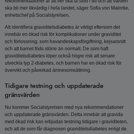
rekommendationer är att fler ska få stöd i tid och att vården
ska bli mer likvärdig i hela landet, säger Sofia von Malortie,
enhetschef på Socialstyrelsen.
Att identifiera graviditetsdiabetes är viktigt eftersom det
innebär en ökad risk för komplikationer under graviditet
och förlossning, som havandeskapsförgiftning, kejsarsnitt
och att barnet föds större än normalt. De som haft
graviditetsdiabetes löper också högre risk att senare
utveckla typ 2-diabetes, och barnen har en ökad risk för
övervikt och påverkad ämnesomsättning.
Tidigare testning och uppdaterade
gränsvärden
Nu kommer Socialstyrelsen med nya rekommendationer
och uppdaterade gränsvärden. Detta innebär att gravida
med ökad risk kan erbjudas testning tidigare i graviditeten,
och att de som får diagnosen graviditetsdiabetes enligt de