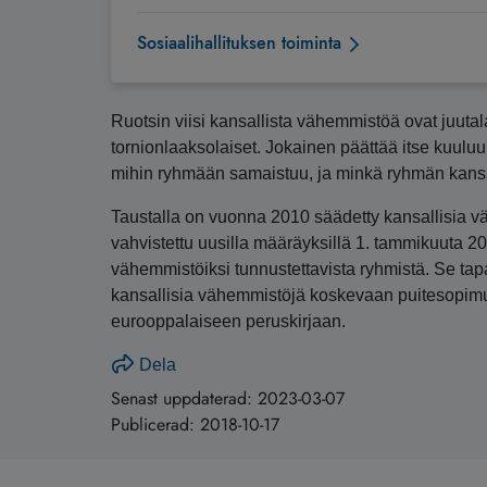
Sosiaalihallituksen toiminta
Ruotsin viisi kansallista vähemmistöä ovat juutal
tornionlaaksolaiset. Jokainen päättää itse kuulu
mihin ryhmään samaistuu, ja minkä ryhmän kanss
Taustalla on vuonna 2010 säädetty kansallisia v
vahvistettu uusilla määräyksillä 1. tammikuuta 20
vähemmistöiksi tunnustettavista ryhmistä. Se tap
kansallisia vähemmistöjä koskevaan puitesopimu
eurooppalaiseen peruskirjaan.
Dela
Senast uppdaterad:
2023-03-07
Publicerad:
2018-10-17