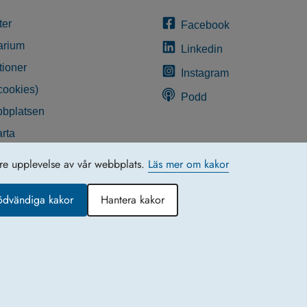
ter
Facebook
arium
Linkedin
tioner
Instagram
cookies)
Podd
bplatsen
rta
glighetsredogörelse
tre upplevelse av vår webbplats.
Läs mer om kakor
ödvändiga kakor
Hantera kakor