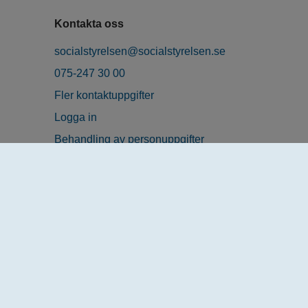
Kontakta oss
socialstyrelsen@socialstyrelsen.se
075-247 30 00
Fler kontaktuppgifter
Logga in
Behandling av personuppgifter