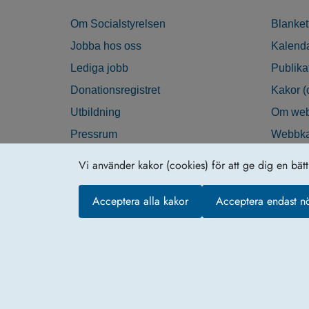
Om Socialstyrelsen
Blanket
Jobba hos oss
Kalend
Lediga jobb
Publika
Donationsregistret
Kakor (
Utbildning
Om web
Pressrum
Webbka
Nyhetsbrev
Tillgän
Vi använder kakor (cookies) för att ge dig en bät
Krisberedskap
Acceptera alla kakor
Acceptera endast n