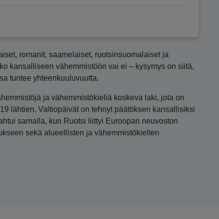
aiset, romanit, saamelaiset, ruotsinsuomalaiset ja
uko kansalliseen vähemmistöön vai ei – kysymys on siitä,
a tuntee yhteenkuuluvuutta.
ähemmistöjä ja vähemmistökieliä koskeva laki, jota on
19 lähtien. Valtiopäivät on tehnyt päätöksen kansallisiksi
ahtui samalla, kun Ruotsi liittyi Euroopan neuvoston
kseen sekä alueellisten ja vähemmistökielten