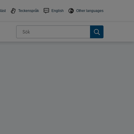
läst
Teckenspråk
English
Other languages