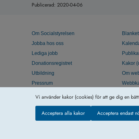
Publicerad:
2020-04-06
Om Socialstyrelsen
Blanket
Jobba hos oss
Kalend
Lediga jobb
Publika
Donationsregistret
Kakor (
Utbildning
Om web
Pressrum
Webbka
Nyhetsbrev
Tillgän
Vi använder kakor (cookies) för att ge dig en bät
Krisberedskap
Acceptera alla kakor
Acceptera endast n