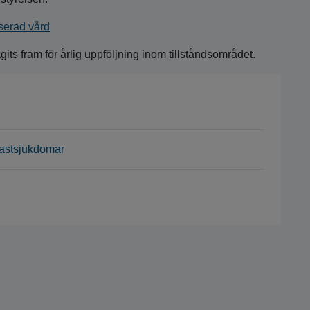
iserad vård
ts fram för årlig uppföljning inom tillståndsområdet.
blastsjukdomar