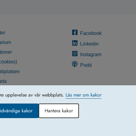
ter
Facebook
arium
Linkedin
tioner
Instagram
cookies)
Podd
bplatsen
rta
glighetsredogörelse
tre upplevelse av vår webbplats.
Läs mer om kakor
ödvändiga kakor
Hantera kakor