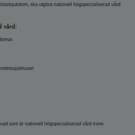
foblastsjukdom, ska utgöra nationell högspecialiserad vård
d vård:
kdomar.
sitetssjukhuset
m vad som är nationell högspecialiserad vård inom