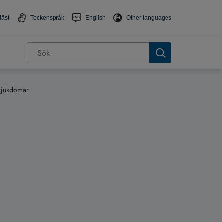
läst
Teckenspråk
English
Other languages
tsjukdomar