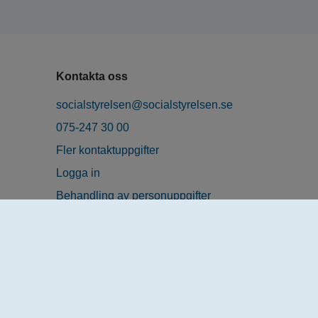
Kontakta oss
socialstyrelsen@socialstyrelsen.se
075-247 30 00
Fler kontaktuppgifter
Logga in
Behandling av personuppgifter