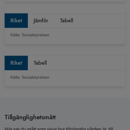
Riket
Jämför
Tabell
Källa:
Socialstyrelsen
Riket
Tabell
Källa:
Socialstyrelsen
Tillgänglighetsmått
Här ser du mått som visar hur tillgänglig vården är, till