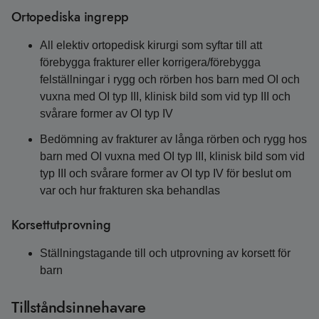
Ortopediska ingrepp
All elektiv ortopedisk kirurgi som syftar till att
förebygga frakturer eller korrigera/förebygga
felställningar i rygg och rörben hos barn med OI och
vuxna med OI typ III, klinisk bild som vid typ III och
svårare former av OI typ IV
Bedömning av frakturer av långa rörben och rygg hos
barn med OI vuxna med OI typ III, klinisk bild som vid
typ III och svårare former av OI typ IV för beslut om
var och hur frakturen ska behandlas
Korsettutprovning
Ställningstagande till och utprovning av korsett för
barn
Tillståndsinnehavare