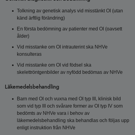
Tolkning av genetisk analys vid misstänkt OI (utan
känd ärftlig förändring)
En första bedömning av patienter med OI (oavsett
ålder)
Vid misstanke om OI intrauterint ska NHVe
konsulteras
Vid misstanke om OI vid födsel ska
skelettröntgenbilder av nyfödd bedömas av NHVe
Läkemedelsbehandling
Barn med OI och vuxna med OI typ III, klinisk bild
som vid typ III och svårare former av OI typ IV som
bedömts av NHVe vara i behov av
läkemedelsbehandling ska behandlas och följas upp
enligt instruktion från NHVe