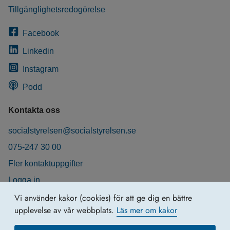
Tillgänglighetsredogörelse
Facebook
Linkedin
Instagram
Podd
Kontakta oss
socialstyrelsen@socialstyrelsen.se
075-247 30 00
Fler kontaktuppgifter
Logga in
Behandling av personuppgifter
Vi använder kakor (cookies) för att ge dig en bättre
upplevelse av vår webbplats.
Läs mer om kakor