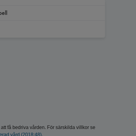
bell
att få bedriva vården. För särskilda villkor se
serad vård (2018:48).