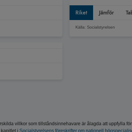
Riket
Jämför
Ta
Källa:
Socialstyrelsen
skilda villkor som tillståndsinnehavare är ålagda att uppfylla för 
 kapitlet i
Socialstyrelsens föreskrifter om nationell högspeciali