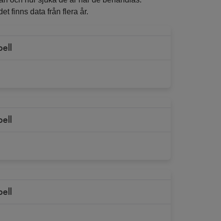
t finns data från flera år.
bell
bell
bell