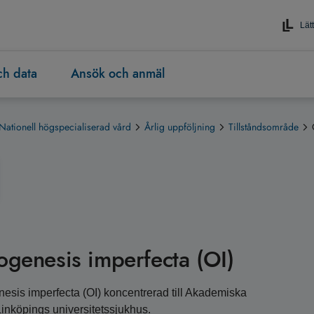
Lätt
och data
Ansök och anmäl
Nationell högspecialiserad vård
Årlig uppföljning
Tillståndsområde
eogenesis imperfecta (OI)
nesis imperfecta (OI) koncentrerad till Akademiska
Linköpings universitetssjukhus.