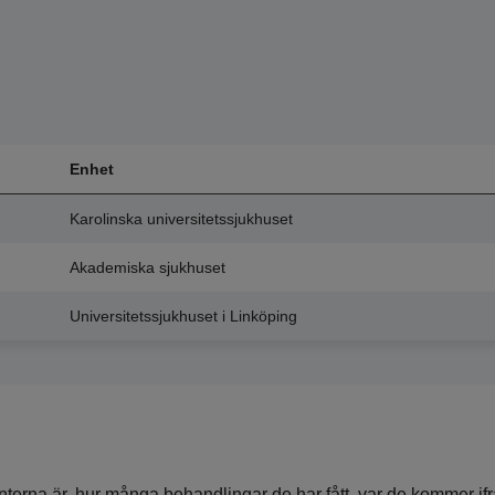
Enhet
Karolinska universitetssjukhuset
Akademiska sjukhuset
Universitetssjukhuset i Linköping
erna är, hur många behandlingar de har fått, var de kommer ifr