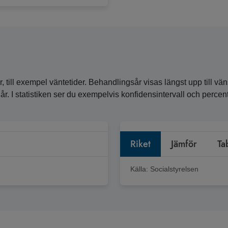
, till exempel väntetider. Behandlingsår visas längst upp till vän
ra år. I statistiken ser du exempelvis konfidensintervall och perc
Riket
Jämför
Ta
Källa:
Socialstyrelsen