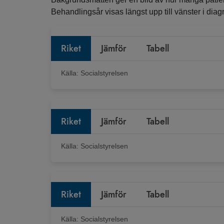
Behandlingsår visas längst upp till vänster i diagr
Riket
Jämför
Tabell
Källa:
Socialstyrelsen
Riket
Jämför
Tabell
Källa:
Socialstyrelsen
Riket
Jämför
Tabell
Källa:
Socialstyrelsen