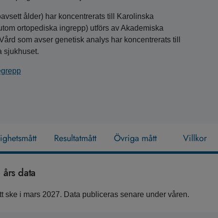
sett ålder) har koncentrerats till Karolinska
rutom ortopediska ingrepp) utförs av Akademiska
Vård som avser genetisk analys har koncentrerats till
 sjukhuset.
begrepp
lighetsmått
Resultatmått
Övriga mått
Villkor
års data
 ske i mars 2027. Data publiceras senare under våren.