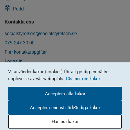
Podd
Kontakta oss
socialstyrelsen@socialstyrelsen.se
075-247 30 00
Fler kontaktuppgifter
Logga in
Behandling av personuppgifter
Vi använder kakor (cookies) för att ge dig en bättre
upplevelse av vår webbplats.
Läs mer om kakor
Acceptera alla kakor
Acceptera endast nödvändiga kakor
Hantera kakor